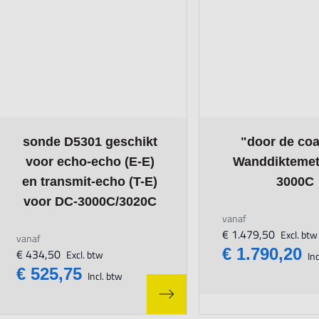
The price depends on the options chosen on the product page
The price depends o
sonde D5301 geschikt
"door de coa
voor echo-echo (E-E)
Wanddiktemet
en transmit-echo (T-E)
3000C
voor DC-3000C/3020C
vanaf
€ 1.479,50
Excl. btw
vanaf
€ 1.790,20
€ 434,50
Excl. btw
Inc
€ 525,75
Incl. btw