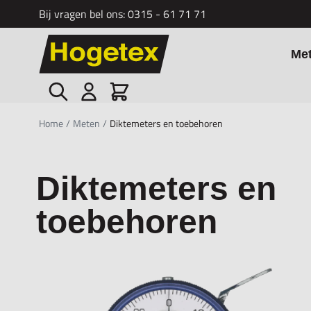
Bij vragen bel ons:
0315 - 61 71 71
Ga naar de inhoud
Me
Zoek
Cart
Home
/
Meten
/
Diktemeters en toebehoren
Diktemeters en
toebehoren