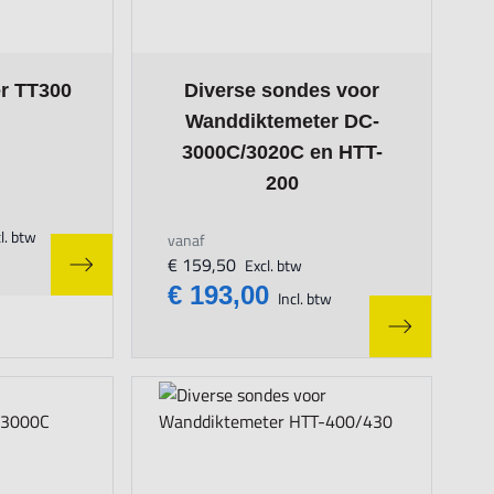
n the options chosen on the product page
The price depends on the options chosen on
r TT300
Diverse sondes voor
Wanddiktemeter DC-
3000C/3020C en HTT-
200
l. btw
vanaf
€ 159,50
Excl. btw
€ 193,00
Incl. btw