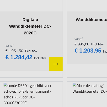
The price depends on the options chosen on the product page
The price depends o
Digitale
Wanddiktemete
Wanddiktemeter DC-
2020C
vanaf
€ 995,00
Excl. btw
vanaf
€ 1.203,95
€ 1.061,50
Excl. btw
Inc
€ 1.284,42
Incl. btw