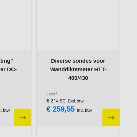
n the options chosen on the product page
The price depends on the options chosen on
ting"
Diverse sondes voor
er DC-
Wanddiktemeter HTT-
400/430
vanaf
€ 214,50
Excl. btw
€ 259,55
l. btw
Incl. btw