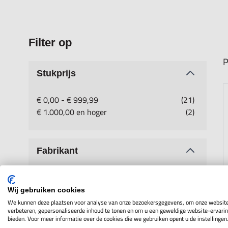
Filter op
P
Stukprijs
€ 0,00
-
€ 999,99
(21)
€ 1.000,00
en hoger
(2)
Fabrikant
Hogetex
(19)
SOBA
(1)
Wij gebruiken cookies
Teclock
(2)
We kunnen deze plaatsen voor analyse van onze bezoekersgegevens, om onze website
verbeteren, gepersonaliseerde inhoud te tonen en om u een geweldige website-ervarin
Time
(1)
bieden. Voor meer informatie over de cookies die we gebruiken opent u de instellingen