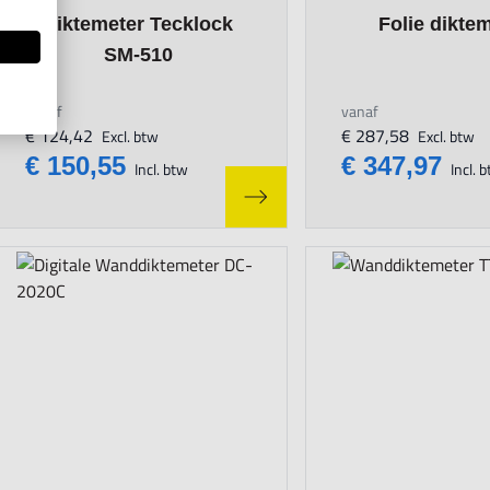
The price depends on the options chosen on the product page
The price depends o
Diktemeter Tecklock
Folie dikte
SM-510
vanaf
vanaf
€ 124,42
€ 287,58
Excl. btw
Excl. btw
€ 150,55
€ 347,97
Incl. btw
Incl. 