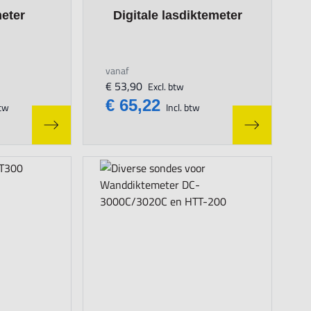
n the options chosen on the product page
The price depends on the options chosen on
meter
Digitale lasdiktemeter
vanaf
€ 53,90
Excl. btw
€ 65,22
btw
Incl. btw