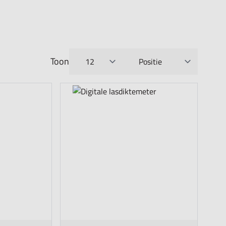
Toon
per pagina
Sorteer op