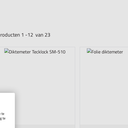
roducten
1
-
12
van
23
 te
g te
.