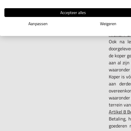
schadever
Accepteer alles
b) ontbind
volgende 
Aanpassen
Weigeren
winst, gem
Artikel 7 
Ook na le
doorgeleve
de koper ge
aan al zij
waaronder 
Koper is vó
aan derde
overeenko
waaronder 
terrein van
Artikel 8 B
Betaling, h
goederen m