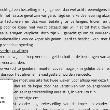
rechtigd een bestelling in zijn geheel, dan wel achtereenvolgens 
 In het laatste geval zijn wij gerechtigd om elke deellevering afzo
te factureren en daarvoor betaling te verlangen. Indien en 
ng door de koper niet wordt betaald zijn wij niet tot het uitlev
eelleveringen verplicht, doch zijn wij gerechtigd om de overeen
brekestelling van de koper als geannuleerd te beschouwen, met
op schadevergoeding.
evering op afroep
ren die wij op afroep verkopen gelden buiten de bepalingen van ar
e voorwaarden.
ep verkochte goederen moeten zoveel mogelijk in gelijke delen e
d die voor het afnemen is vastgesteld, worden verdeeld.
specificatie moet ons uiterlijk twee weken voor afloop van deze ti
dit niet, dan zal de koper door het verstrijken van bovengenoem
nder dat enige ingebrekestelling vereist is, in verzuim zijn.
l zijn wij gerechtigd om:
 te
g te
eenkomst zonder ingebrekestelling van de koper en zonder r
.
mst als ontbonden te beschouwen met behoud van ons