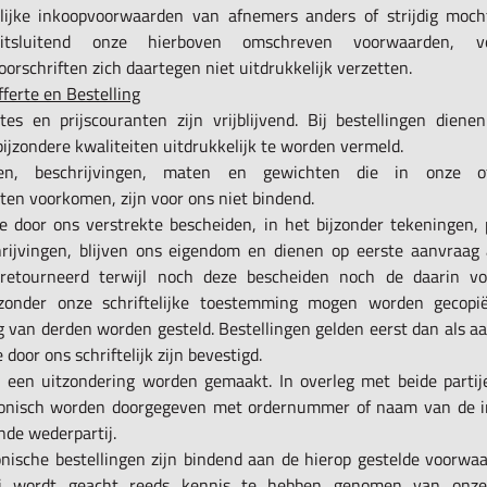
elijke inkoopvoorwaarden van afnemers anders of strijdig moch
uitsluitend onze hierboven omschreven voorwaarden, v
orschriften zich daartegen niet uitdrukkelijk verzetten.
fferte en Bestelling
tes en prijscouranten zijn vrijblijvend. Bij bestellingen diene
ijzondere kwaliteiten uitdrukkelijk te worden vermeld.
gen, beschrijvingen, maten en gewichten die in onze o
ten voorkomen, zijn voor ons niet bindend.
ke door ons verstrekte bescheiden, in het bijzonder tekeningen,
ijvingen, blijven ons eigendom en dienen op eerste aanvraag
retourneerd terwijl noch deze bescheiden noch de daarin v
zonder onze schriftelijke toestemming mogen worden gecopië
g van derden worden gesteld. Bestellingen gelden eerst dan als 
door ons schriftelijk zijn bevestigd.
 een uitzondering worden gemaakt. In overleg met beide parti
fonisch worden doorgegeven met ordernummer of naam van de 
nde wederpartij.
onische bestellingen zijn bindend aan de hierop gestelde voorwa
ij wordt geacht reeds kennis te hebben genomen van onz