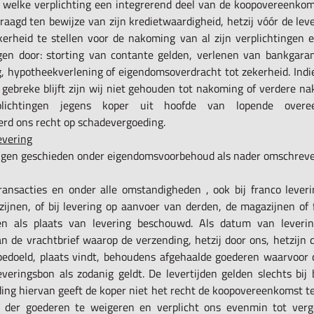
– welke verplichting een integrerend deel van de koopovereenko
aagd ten bewijze van zijn kredietwaardigheid, hetzij vóór de leve
kerheid te stellen voor de nakoming van al zijn verplichtingen 
en door: storting van contante gelden, verlenen van bankgarant
, hypotheekverlening of eigendomsoverdracht tot zekerheid. Indi
 gebreke blijft zijn wij niet gehouden tot nakoming of verdere n
plichtingen jegens koper uit hoofde van lopende overee
rd ons recht op schadevergoeding.
evering
ingen geschieden onder eigendomsvoorbehoud als nader omschreven
transacties en onder alle omstandigheden , ook bij franco lever
ijnen, of bij levering op aanvoer van derden, de magazijnen of 
en als plaats van levering beschouwd. Als datum van leverin
an de vrachtbrief waarop de verzending, hetzij door ons, hetzijn 
bedoeld, plaats vindt, behoudens afgehaalde goederen waarvoor 
everingsbon als zodanig geldt. De levertijden gelden slechts bij 
ding hiervan geeft de koper niet het recht de koopovereenkomst t
g der goederen te weigeren en verplicht ons evenmin tot ver