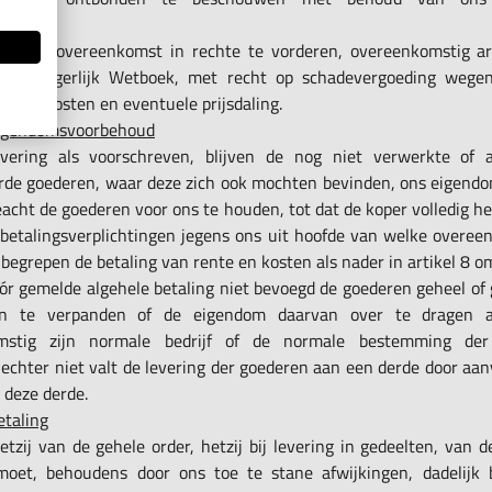
goeding
ing der overeenkomst in rechte te vorderen, overeenkomstig a
het Burgerlijk Wetboek, met recht op schadevergoeding wegen
aakte kosten en eventuele prijsdaling.
Eigendomsvoorbehoud
vering als voorschreven, blijven de nog niet verwerkte of 
rde goederen, waar deze zich ook mochten bevinden, ons eigend
acht de goederen voor ons te houden, tot dat de koper volledig h
n betalingsverplichtingen jegens ons uit hoofde van welke overee
begrepen de betaling van rente en kosten als nader in artikel 8 
ór gemelde algehele betaling niet bevoegd de goederen geheel of 
n te verpanden of de eigendom daarvan over te dragen 
mstig zijn normale bedrijf of de normale bestemming der
echter niet valt de levering der goederen aan een derde door aan
 deze derde.
etaling
etzij van de gehele order, hetzij bij levering in gedeelten, van 
oet, behoudens door ons toe te stane afwijkingen, dadelijk b