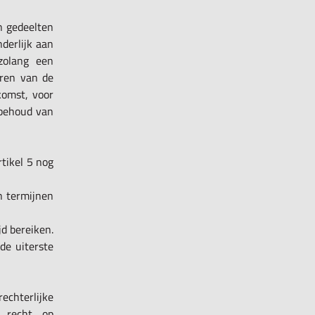
in gedeelten
nderlijk aan
zolang een
eren van de
komst, voor
 behoud van
tikel 5 nog
n termijnen
jd bereiken.
de uiterste
echterlijke
 recht op