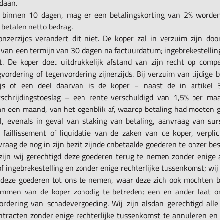
daan.
n binnen 10 dagen, mag er een betalingskorting van 2% worde
 betalen netto bedrag.
 onzerzijds verandert dit niet. De koper zal in verzuim zijn doo
n van een termijn van 30 dagen na factuurdatum; ingebrekestelling
st. De koper doet uitdrukkelijk afstand van zijn recht op comp
vordering of tegenvordering zijnerzijds. Bij verzuim van tijdige 
ijs of een deel daarvan is de koper – naast de in artikel 
rschrijdingstoeslag – een rente verschuldigd van 1,5% per ma
an een maand, van het ogenblik af, waarop betaling had moeten g
al, evenals in geval van staking van betaling, aanvraag van su
f faillissement of liquidatie van de zaken van de koper, verpli
raag de nog in zijn bezit zijnde onbetaalde goederen te onzer be
 zijn wij gerechtigd deze goederen terug te nemen zonder enige
 ingebrekestelling en zonder enige rechterlijke tussenkomst; wij 
 deze goederen tot ons te nemen, waar deze zich ook mochten 
mmen van de koper zonodig te betreden; een en ander laat o
ordering van schadevergoeding. Wij zijn alsdan gerechtigd all
ntracten zonder enige rechterlijke tussenkomst te annuleren en 