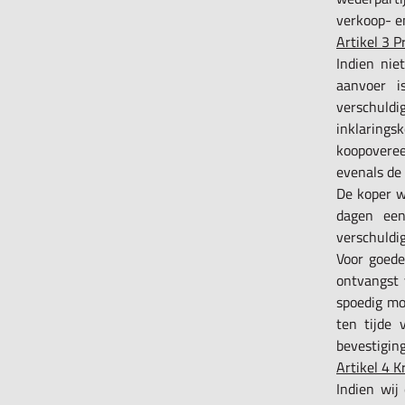
verkoop- e
Artikel 3 P
Indien nie
aanvoer i
verschuldi
inklaring
koopovere
evenals de
De koper w
dagen een
verschuldig
Voor goede
ontvangst 
spoedig mo
ten tijde 
bevestiging
Artikel 4 
Indien wij