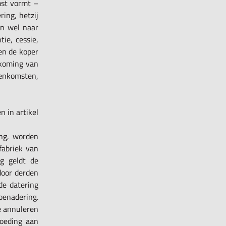
mst vormt –
ring, hetzij
en wel naar
ie, cessie,
en de koper
akoming van
nkomsten,
 in artikel
ing, worden
fabriek van
g geldt de
door derden
de datering
benadering.
e annuleren
goeding aan