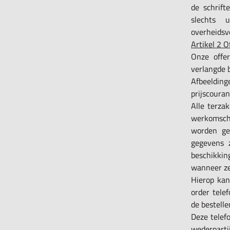
de schrift
slechts 
overheidsvo
Artikel 2 O
Onze offer
verlangde b
Afbeeldin
prijscouran
Alle terza
werkomschr
worden ge
gegevens 
beschikkin
wanneer ze 
Hierop kan
order tele
de bestelle
Deze telef
wederpart