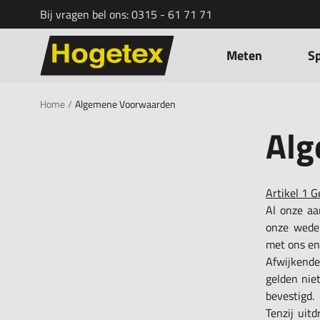
Bij vragen bel ons:
0315 - 61 71 71
Ga naar de inhoud
Meten
S
Home
/
Algemene Voorwaarden
Alg
Artikel 1 G
Al onze aa
onze wede
met ons eni
Afwijkende
gelden niet
bevestigd.
Tenzij uit