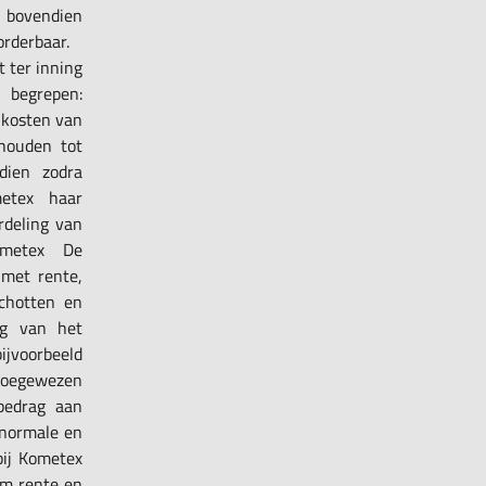
; bovendien
orderbaar.
t ter inning
 begrepen:
 kosten van
ehouden tot
ndien zodra
metex haar
rdeling van
Kometex De
 met rente,
chotten en
ing van het
ijvoorbeeld
toegewezen
bedrag aan
 normale en
pij Kometex
om rente en