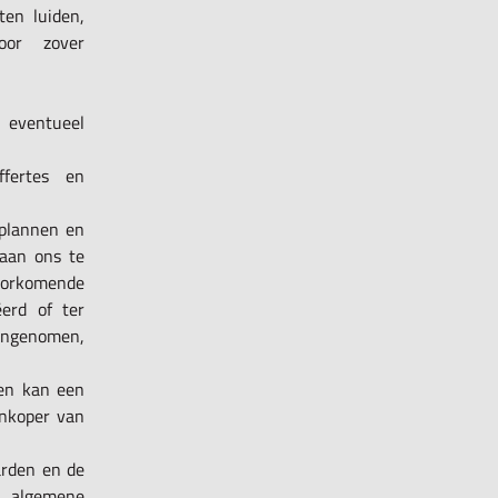
ten luiden,
oor zover
n eventueel
ffertes en
 plannen en
 aan ons te
oorkomende
erd of ter
aangenomen,
jen kan een
inkoper van
arden en de
e algemene