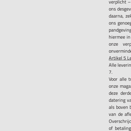
verplicht 
ons desgevr
daarna, ze
ons genoeg
pandgeving
hiermee in
onze ver
onverminde
Artikel 5 L
Alle lever
7.
Voor alle 
onze magaz
deze derd
datering v
als boven 
van de afl
Overschrij
of betalin