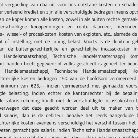
tot vergoeding van daaruit voor ons ontstane kosten en schade
er verleend krediet en zijn alle verschuldigde bedragen ineens opv
an de koper komen alle kosten, zowel in als buiten rechte gemaak
rschuldigde kooppenningen en rente daarover, hieronder
-, wissel- of proceskosten, kosten van exploten, etc., alsmede de
t of instelling, met de inning belast. Voorts is de debiteur g
an de buitengerechterlijke en gerechtelijke incassokosten i
e Handelsmaatschappij Technische Handelsmaatschappij Ko
uit handen heeft gegeven; of zulks geschiedt is geheel ter beoo
e Handelsmaatschappij Technische Handelsmaatschappij 
chterlijke kosten bedragen 15% van de hoofdsom vermeerderd
inimum van €25,-- indien vermeerderd met gemaakte voors
gde belasting. Indien echter de kantonrechter bij de bepal
e salaris rekening houdt met de verschuldigde incassokosten b
verwegen dat deze geacht worden deel uit te maken van 
d salaris, dan is de debiteur behalve het reeds aangeduide 
chterlijke kosten eveneens verschuldigd het verschil tussen het
ezen gemachtigde salaris. Indien Technische Handelsmaatschap
ssement van de debiteur aanvraagt, dan is deze behalve de hoofds