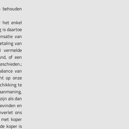
n behouden
r het enkel
 is daartoe
ensatie van
betaling van
3 vermelde
and, of een
eschieden.;
rséance van
cht op onze
schikking te
 aanmaning,
zijn als dan
bevinden en
nverlet ons
e met koper
de koper is