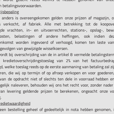
n betalingsvoorwaarden.
rijsbepaling
t anders is overeengekomen gelden onze prijzen af magazijn, o
s verkocht, af fabriek. Alle met betrekking tot de koopov
gde vrachten, in- en uitvoerrechten, stations-, opslag-, be
skosten, belastingen of andere heffingen, ook indien 
enkomst worden ingevoerd of verhoogd, komen ten laste van
 gevolgen van gewijzigde wisselkoersen.
ordt bij overschrijding van de in artikel 8 vermelde betalingster
 kredietoverschrijdingstoeslag van 2% van het factuurbedr
d, welke toeslag reeds op de eerste aanmaning van betaling zal zi
ren, die wij op termijn of op afroep verkopen en voor goederen, 
van de opdracht niet of slechts ten dele in voorraad hebben en
gelijk naleveren, behouden wij ons het recht voor, zonder nader 
van levering geldende prijzen te berekenen, ongeacht onze v
.
Kredietwaardigheid
 een bestelling geheel of gedeeltelijk in nota hebben genomen, 