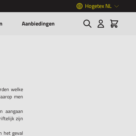
Hogetex NL
Zoek
Cart
n
Aanbiedingen
arden welke
waarop men
gen aangaan
ftelijk zijn
n het geval