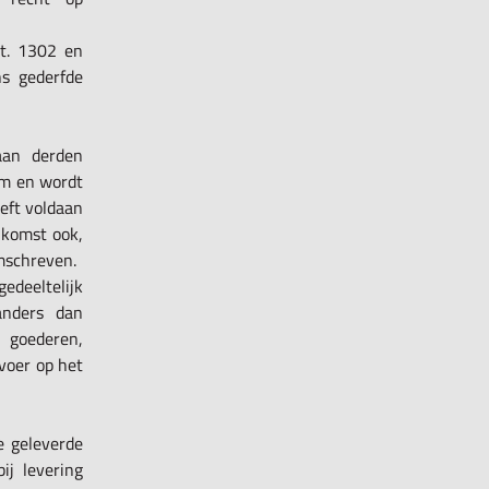
rt. 1302 en
s gederfde
aan derden
om en wordt
eeft voldaan
nkomst ook,
omschreven.
gedeeltelijk
anders dan
 goederen,
voer op het
de geleverde
ij levering