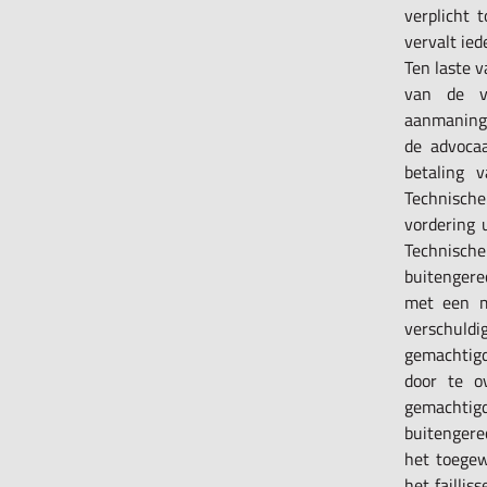
verplicht 
vervalt ied
Ten laste v
van de ve
aanmanings
de advocaa
betaling v
Technisch
vordering 
Technisch
buitengere
met een m
verschuldi
gemachtigd
door te o
gemachtig
buitengere
het toegew
het failli