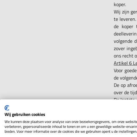
koper.
Wij zijn ge
te leveren.
de koper 
deelleveri
volgende d
zover inge
ons recht 
Artikel 6 L
Voor goede
de volgend
De op afro
over de tij
De laatste 
Geschiedt 
termijn, zo
Wij gebruiken cookies
In dat geva
We kunnen deze plaatsen voor analyse van onze bezoekersgegevens, om onze website
verbeteren, gepersonaliseerde inhoud te tonen en om u een geweldige website-ervarin
a) de over
bieden. Voor meer informatie over de cookies die we gebruiken opent u de instellingen
tussenko