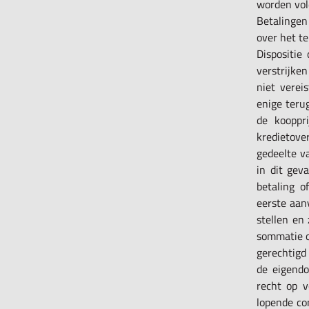
worden vol
Betalinge
over het te
Dispositie
verstrijke
niet verei
enige terug
de kooppr
kredietove
gedeelte v
in dit gev
betaling o
eerste aanv
stellen en
sommatie of
gerechtigd
de eigendo
recht op v
lopende co