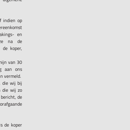
f indien op
ereenkomst
wakings- en
deze na de
 de koper,
mijn van 30
ag aan ons
jn vermeld.
die wij bij
 die wij zo
bericht, de
oorafgaande
is de koper