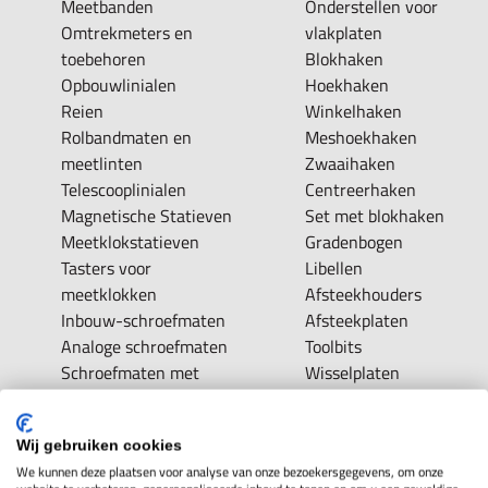
Meetbanden
Onderstellen voor
Omtrekmeters en
vlakplaten
toebehoren
Blokhaken
Opbouwlinialen
Hoekhaken
Reien
Winkelhaken
Rolbandmaten en
Meshoekhaken
meetlinten
Zwaaihaken
Telescooplinialen
Centreerhaken
Magnetische Statieven
Set met blokhaken
Meetklokstatieven
Gradenbogen
Tasters voor
Libellen
meetklokken
Afsteekhouders
Inbouw-schroefmaten
Afsteekplaten
Analoge schroefmaten
Toolbits
Schroefmaten met
Wisselplaten
telwerk
Brootsen
Digitale schroefmaten
Snijplaten Metrisch
Wij gebruiken cookies
Schroefmaten, groot
Snijplaten Metrisch-fijn
We kunnen deze plaatsen voor analyse van onze bezoekersgegevens, om onze
meetbereik
Snijplaten G -