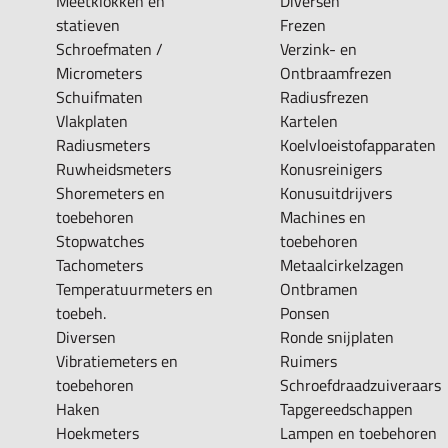
Meetklokken en
Diversen
statieven
Frezen
Schroefmaten /
Verzink- en
Micrometers
Ontbraamfrezen
Schuifmaten
Radiusfrezen
Vlakplaten
Kartelen
Radiusmeters
Koelvloeistofapparaten
Ruwheidsmeters
Konusreinigers
Shoremeters en
Konusuitdrijvers
toebehoren
Machines en
Stopwatches
toebehoren
Tachometers
Metaalcirkelzagen
Temperatuurmeters en
Ontbramen
toebeh.
Ponsen
Diversen
Ronde snijplaten
Vibratiemeters en
Ruimers
toebehoren
Schroefdraadzuiveraars
Haken
Tapgereedschappen
Hoekmeters
Lampen en toebehoren