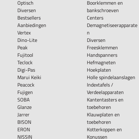
Optisch
Boorklemmen en
Diversen
bankschroeven
Bestsellers
Centers
Aanbiedingen
Demagnetiseerapparate
Vertex
n
Dino-Lite
Diversen
Peak
Freesklemmen
Fujitool
Handspanners
Teclock
Hefmagneten
Digi-Pas
Hoekplaten
Marui Keiki
Holle spindelaanslagen
Peacock
Indextafels /
Fujigen
Verdeelapparaten
SOBA
Kantentasters en
Glanze
toebehoren
Jarrer
Klauwplaten en
BISON
toebehoren
ERON
Kotterkoppen en
NISSIN
Konussen