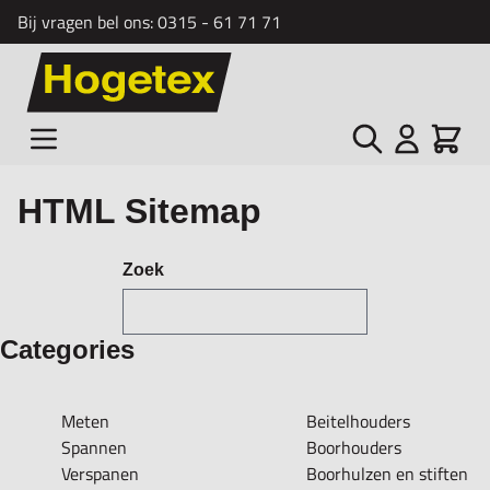
Bij vragen bel ons:
0315 - 61 71 71
Ga naar de inhoud
Zoek
Cart
HTML Sitemap
Zoek
Categories
Meten
Beitelhouders
Spannen
Boorhouders
Verspanen
Boorhulzen en stiften