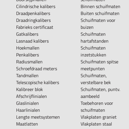
Cilindrische kalibers
Binnen schuifmaten
Draadpenkalibers
Buiten schuifmaten
Draadringkalibers
Schuifmaten voor
Fabrieks certificaat
buizen
Gatkalibers
Schuifmaten
Lasnaad kalibers
hartafstanden
Hoekmallen
Schuifmaten
Penkalibers
inzetstukken
Radiusmallen
Schuifmaten spitse
Schroefdraad meters
meetpunten
Tandmallen
Schuifmaten,
Telescopische kalibers
verstelbare bek
Kalibreer blok
Schuifmaten, puntv.
Afschrijflinialen
aambeeld
Glaslinialen
Toebehoren voor
Haarlinialen
schuifmaten
Lengte meetsystemen
Vlakplaten graniet
Maatlatten
Vlakplaten staal