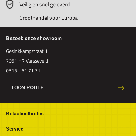
Veilig en snel geleverd
Groothandel voor Europa
Bezoek onze showroom
Gesinkkampstraat 1
7051 HR Varsseveld
0315 - 61 71 71
TOON ROUTE
Betaalmethodes
Bestellen & Betalen
Service