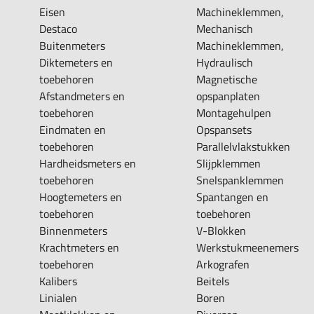
Eisen
Machineklemmen,
Destaco
Mechanisch
Buitenmeters
Machineklemmen,
Diktemeters en
Hydraulisch
toebehoren
Magnetische
Afstandmeters en
opspanplaten
toebehoren
Montagehulpen
Eindmaten en
Opspansets
toebehoren
Parallelvlakstukken
Hardheidsmeters en
Slijpklemmen
toebehoren
Snelspanklemmen
Hoogtemeters en
Spantangen en
toebehoren
toebehoren
Binnenmeters
V-Blokken
Krachtmeters en
Werkstukmeenemers
toebehoren
Arkografen
Kalibers
Beitels
Linialen
Boren