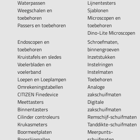
Waterpassen
Lijnentesters
Weegschalen en
Sjablonen
toebehoren
Microscopen en
Passers en toebehoren
toebehoren
Dino-Lite Microscopen
Endoscopen en
Schroefmaten,
toebehoren
binnengroeven
Kruistafels en sledes
Inzetstukken
Voelerbladen en
Instelringen
voelerband
Instelmaten
Loepen en Loeplampen
Toebehoren
Omrekeningstabellen
Analoge
CITIZEN Finedevice
zakschuifmaten
Meettasters
Digitale
Binnentasters
zakschuifmaten
Cilinder controleurs
Remschijf-schuifmaten
Krukasmeters
Tanddikte-schuifmaten
Boormeetplaten
Meerpunts-
Boorslijpmallen
schuifmaten