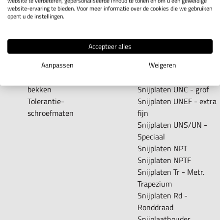
website te verbeteren, gepersonaliseerde inhoud te tonen en om u een geweldige
Binnen-schroefmaten
Withworth-pijp
website-ervaring te bieden. Voor meer informatie over de cookies die we gebruiken
opent u de instellingen.
Bout schroefmaten
Snijplaten BSW -
Schroefmaten,
Withworth
buitenvertanding
Snijplaten BSF -
Accepteer alles
Diepte-schroefmaten
Withworth-fijn
Aanpassen
Weigeren
Prisma schroefmaten
Snijplaten R - con.
Schroefmaten, speciale
Withworth
bekken
Snijplaten UNC - grof
Tolerantie-
Snijplaten UNEF - extra
schroefmaten
fijn
Snijplaten UNS/UN -
Speciaal
Snijplaten NPT
Snijplaten NPTF
Snijplaten Tr - Metr.
Trapezium
Snijplaten Rd -
Ronddraad
Snijplaathouder