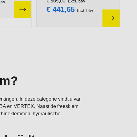
€ 365,00
Excl. btw
btw
€ 441,65
Incl. btw
em?
kingen. In deze categorie vindt u van
OBA en VERTEX. Naast de freesklem
chineklemmen, hydraulische