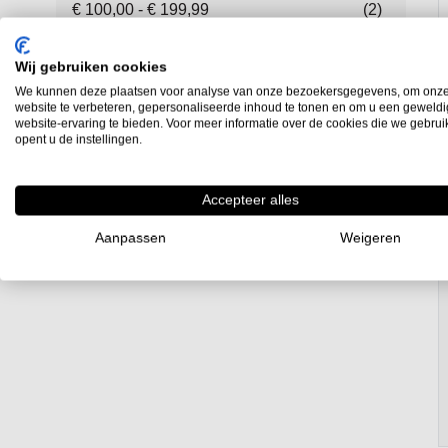
€ 100,00
-
€ 199,99
(2)
€ 300,00
-
€ 399,99
(2)
€ 500,00
en hoger
(1)
Wij gebruiken cookies
We kunnen deze plaatsen voor analyse van onze bezoekersgegevens, om onz
website te verbeteren, gepersonaliseerde inhoud te tonen en om u een geweld
website-ervaring te bieden. Voor meer informatie over de cookies die we gebru
Fabrikant
opent u de instellingen.
SOBA
(2)
Accepteer alles
Vertex
(4)
Aanpassen
Weigeren