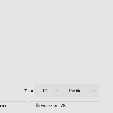
Toon
per pagina
Sorteer op