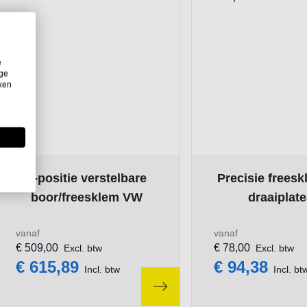
e
ige
iken
The price depends on the options chosen on the product pa
The price depends 
3-positie verstelbare
Precisie frees
boor/freesklem VW
draaiplat
vanaf
vanaf
€ 509,00
€ 78,00
Excl. btw
Excl. btw
€ 615,89
€ 94,38
Incl. btw
Incl. bt