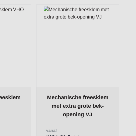
ge
on the options chosen on the product page
The price depends on the options chosen
reesklem
Mechanische freesklem
met extra grote bek-
opening VJ
vanaf