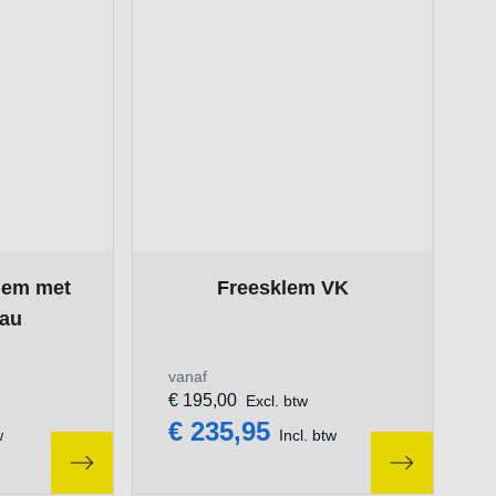
ge
on the options chosen on the product page
The price depends on the options chosen
klem met
Freesklem VK
eau
vanaf
€ 195,00
Excl. btw
€ 235,95
w
Incl. btw