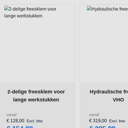
The price depends on the options chosen on the product pa
The price depends 
2-delige freesklem voor
Hydraulische f
lange werkstukken
VHO
vanaf
vanaf
€ 128,00
€ 319,00
Excl. btw
Excl. btw