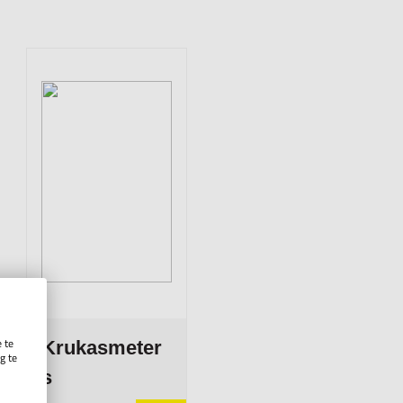
 te
Krukasmeter
g te
.
s