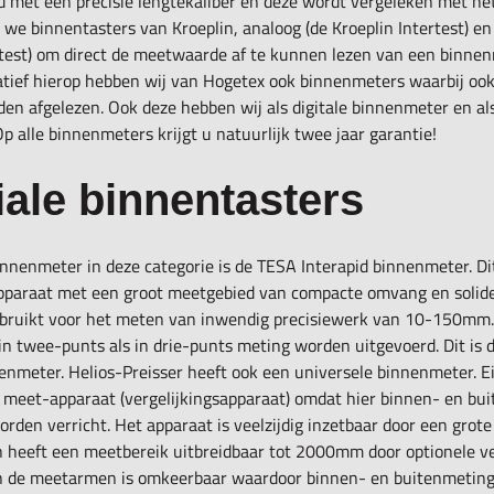
d met een precisie lengtekaliber en deze wordt vergeleken met he
n we
binnentasters
van Kroeplin, analoog (de Kroeplin Intertest) en 
test) om direct de meetwaarde af te kunnen lezen van een binnen
atief hierop hebben wij van Hogetex ook binnenmeters waarbij oo
den afgelezen. Ook deze hebben wij als digitale binnenmeter en al
p alle binnenmeters krijgt u natuurlijk twee jaar garantie!
iale
binnentasters
innenmeter in deze categorie is de TESA Interapid binnenmeter. Di
paraat met een groot meetgebied van compacte omvang en solide
bruikt voor het meten van inwendig precisiewerk van 10-150mm.
n twee-punts als in drie-punts meting worden uitgevoerd. Dit is 
enmeter. Helios-Preisser heeft ook een universele binnenmeter. E
 meet-apparaat (vergelijkingsapparaat) omdat hier binnen- en bu
den verricht. Het apparaat is veelzijdig inzetbaar door een grot
 heeft een meetbereik uitbreidbaar tot 2000mm door optionele v
an de meetarmen is omkeerbaar waardoor binnen- en buitenmetin