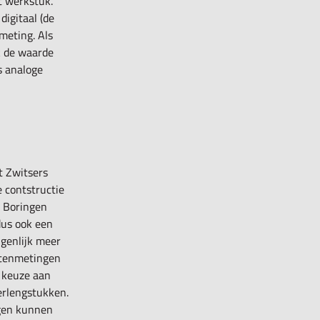
t werkstuk.
digitaal (de
meting. Als
k de waarde
s analoge
t Zwitsers
 contstructie
 Boringen
dus ook een
igenlijk meer
itenmetingen
e keuze aan
erlengstukken.
gen kunnen