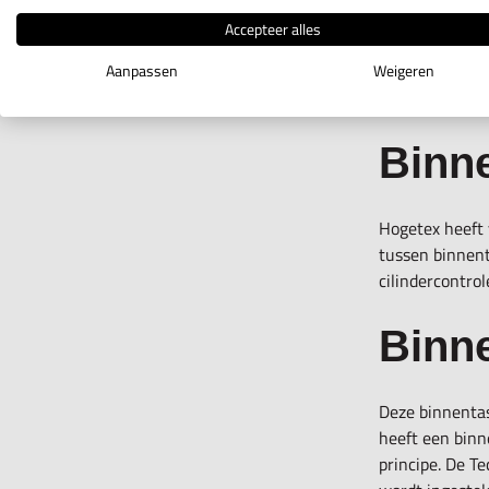
Accepteer alles
Aanpassen
Weigeren
Binn
Hogetex heeft
tussen binnent
cilindercontr
Binn
Deze binnentas
heeft een binn
principe. De T