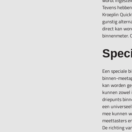
wordt ingestel
Tevens hebbe
Kroeplin Quick
gunstig altern
direct kan wor
binnenmeter. O
Spec
Een speciale b
binnen-meetap
kan worden ge
kunnen zowel i
driepunts binn
een universeel
mee kunnen wor
meettasters en
De richting v