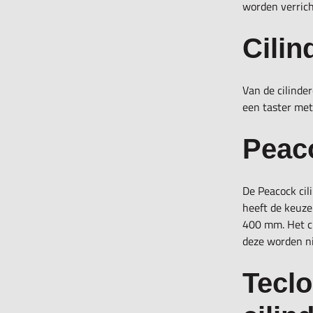
worden verrich
Cilin
Van de
cilinde
een taster met
Peaco
De
Peacock cil
heeft de keuze
400 mm. Het ci
deze worden n
Tecl