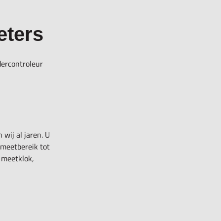
eters
dercontroleur
wij al jaren. U
 meetbereik tot
 meetklok,