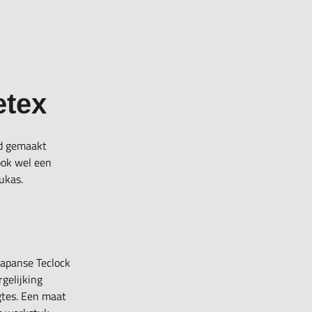
etex
id gemaakt
ook wel een
ukas.
Japanse Teclock
gelijking
gtes. Een maat