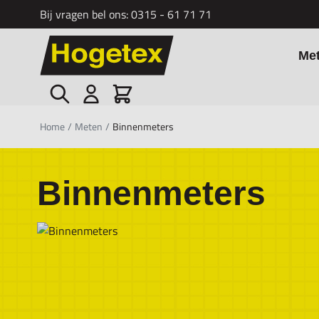
Bij vragen bel ons:
0315 - 61 71 71
Ga naar de inhoud
Me
Zoek
Cart
Home
/
Meten
/
Binnenmeters
Binnenmeters