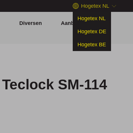
Hogetex NL
Hogetex NL
h
Diversen
Aanbiedingen
Hogetex DE
Hogetex BE
 Teclock SM-114