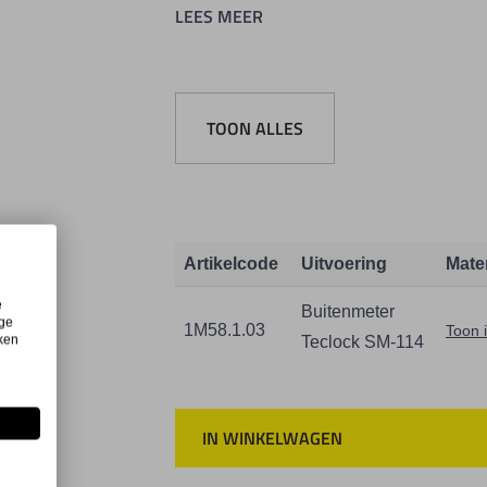
LEES MEER
Meetdruk 2,5 N.
Beugeldiepte 120 mm.
TOON ALLES
Artikelcode
Uitvoering
Mate
e
Buitenmeter
ige
1M58.1.03
Toon 
iken
Teclock SM-114
IN WINKELWAGEN