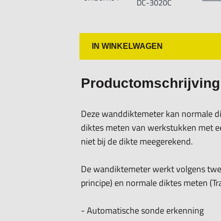
DC-3020C
- Handleiding
- Twee AA batterijen
- Ingebouwde calibratie-blok
IN WINKELWAGEN
- Kunststof koffer
- contactvloeistof
- (bij DC3020C: Software en USB kabe
Productomschrijving
Technische gegevens:
Deze wanddiktemeter kan normale di
- Meetmethode:
diktes meten van werkstukken met een
- Transmit-echo:
niet bij de dikte meegerekend.
- Standaard meten: voor normale dik
- Minimum meten: voor gebogen wer
De wandiktemeter werkt volgens twee
- Diferential meten: toont verschil m
principe) en normale diktes meten (Tr
- Gemiddelde meting: 2 tot 9 meting
- Limiet metingen: Min. en Max. waar
- Automatische sonde erkenning
- Echo-echo: