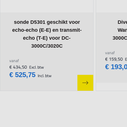
The price depends on the options chosen on the product page
The price d
sonde D5301 geschikt voor
Div
echo-echo (E-E) en transmit-
Wan
echo (T-E) voor DC-
3000C
3000C/3020C
vanaf
€ 159,50
E
vanaf
€ 193,
€ 434,50
Excl. btw
€ 525,75
Incl. btw