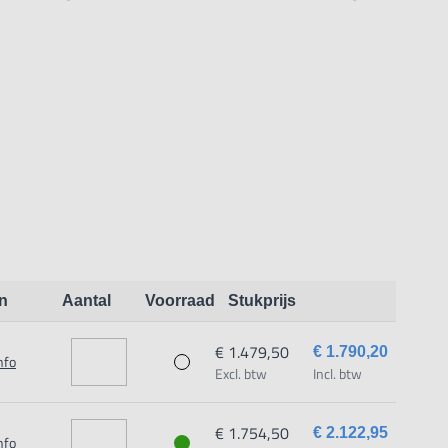
 principes. Het door coating meten (Echo-Echo
ansmit-Echo principe).
n:
n
Aantal
Voorraad
Stukprijs
oftware voor PC (DC-3020C)
€ 1.479,50
€ 1.790,20
nfo
Excl. btw
Incl. btw
€ 1.754,50
or echo-echo (E-E) en transmit-echo (T-E)
€ 2.122,95
nfo