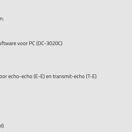
n ondanks de coating op het werkstuk.
n:
 10 metingen per seconde en
l voor hoge temperatuurmetingen)
software voor PC (DC-3020C)
 (afhankelijk van sonde,zie onder)
oor echo-echo (E-E) en transmit-echo (T-E)
,99mm,
e sonde, geluidssnelheid,
nningsindicatie
l)
/s