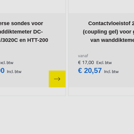
epends on the options chosen on the product page
The price depends on the o
erse sondes voor
Contactvloeistof 
ddiktemeter DC-
(coupling gel) voor
/3020C en HTT-200
van wanddikteme
vanaf
€ 17,00
xcl. btw
Excl. btw
00
€ 20,57
Incl. btw
Incl. btw