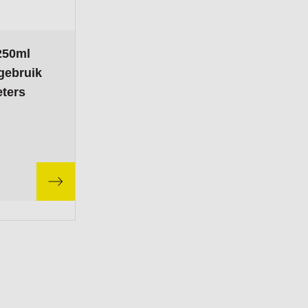
ptions chosen on the product page
250ml
 gebruik
ters