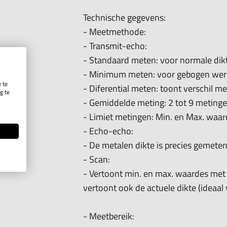
Technische gegevens:
- Geluidssnelheid meten: Kalibreer het
- Meetmethode:
- Voeding: 2 AA batterijen, kan onge
- Transmit-echo:
- Automatische uitschakeling: select
- Standaard meten: voor normale di
- Afmetingen: 115 x 64 x 27mm
- Minimum meten: voor gebogen we
- Gewicht: 220 gram
 te
- Diferential meten: toont verschil 
g te
.
- Gemiddelde meting: 2 tot 9 meting
- Limiet metingen: Min. en Max. waa
- Echo-echo:
- De metalen dikte is precies gemete
- Scan:
- Vertoont min. en max. waardes met
vertoont ook de actuele dikte (ideaa
- Meetbereik: