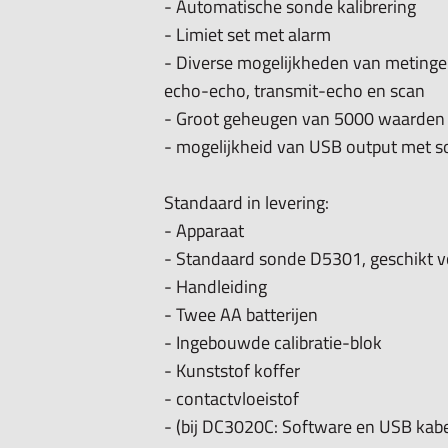
- Automatische sonde kalibrering
- De metalen dikte is precies gemete
- Limiet set met alarm
- Scan:
- Diverse mogelijkheden van metinge
- Vertoont min. en max. waardes met
echo-echo, transmit-echo en scan
vertoont ook de actuele dikte (ideaa
- Groot geheugen van 5000 waarden
- mogelijkheid van USB output met 
- Meetbereik:
- echo-echo methode: 3-25mm
Standaard in levering:
- Transmit-echo methode: 0,65-400mm
- Apparaat
- Standaard sonde D5301, geschikt v
- Aflezing:
0,01mm voor dikte tot 99
- Handleiding
0,1mm aflezing voor boven 99,99mm
- Twee AA batterijen
- Ingebouwde calibratie-blok
- LCD-scherm toont: Meetwaarde, typ
- Kunststof koffer
meetmethode, mm of Inch, batterijspa
- contactvloeistof
- (bij DC3020C: Software en USB kabe
- Geluidssnelheid: 1000m/s - 9999m