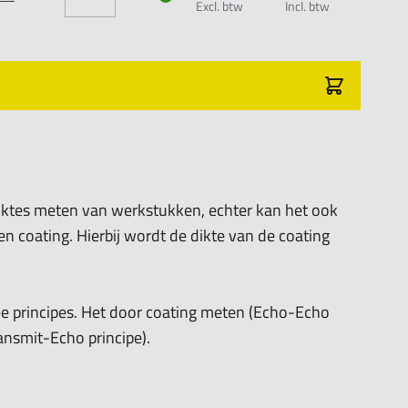
Excl. btw
Incl. btw
l)
ktes meten van werkstukken, echter kan het ook
 coating. Hierbij wordt de dikte van de coating
temetingen
kstukken
 principes. Het door coating meten (Echo-Echo
et ingegeven waarde
ansmit-Echo principe).
en middelen
de met alarm