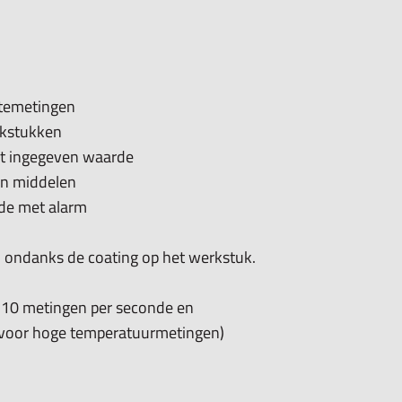
 materiaal als de geluidssnelheid onbekend is.
veer 50 uren mee gewerkt worden.
ief: 2min/5min/geen
ktemetingen
rkstukken
met ingegeven waarde
en middelen
rde met alarm
n ondanks de coating op het werkstuk.
 10 metingen per seconde en
l voor hoge temperatuurmetingen)