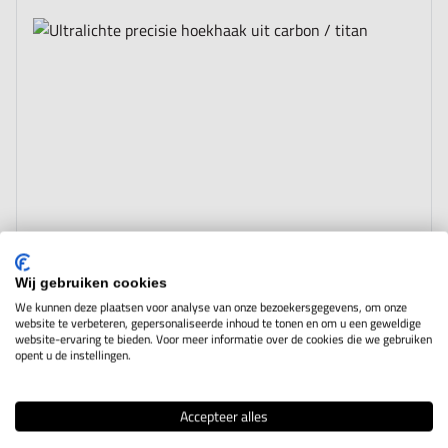
Wij gebruiken cookies
We kunnen deze plaatsen voor analyse van onze bezoekersgegevens, om onze
website te verbeteren, gepersonaliseerde inhoud te tonen en om u een geweldige
website-ervaring te bieden. Voor meer informatie over de cookies die we gebruiken
opent u de instellingen.
Accepteer alles
The price depends on the options chosen on the product page
Ultralichte precisie hoekhaak uit carbon /