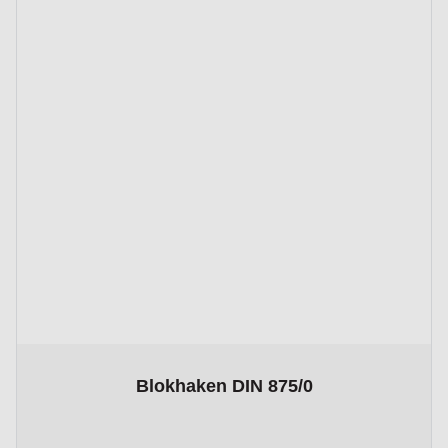
The price depends on the options chosen on the product page
Blokhaken DIN 875/0