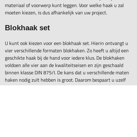
materiaal of voorwerp kunt leggen. Voor welke haak u zal
moeten kiezen, is dus afhankelijk van uw project.
Blokhaak set
U kunt ook kiezen voor een blokhaak set. Hierin ontvangt u
vier verschillende formaten blokhaken. Zo heeft u altijd een
geschikte haak bij de hand voor iedere klus. De blokhaken
voldoen alle vier aan de kwaliteitseisen en zijn geschaald
binnen klasse DIN 875/I. De kans dat u verschillende maten
haken nodig zult hebben is groot. Daarom bespaart u uzelf
tijd en moeite, door direct deze blokhaak set aan te schaffen.
Materialen blokhaken
Blokhaken van Hogetex kunnen gemaakt zijn van
verschillende materialen. De meeste blokhaken die wij
verkopen zijn gemaakt van staal. Wij hebben daarnaast ook