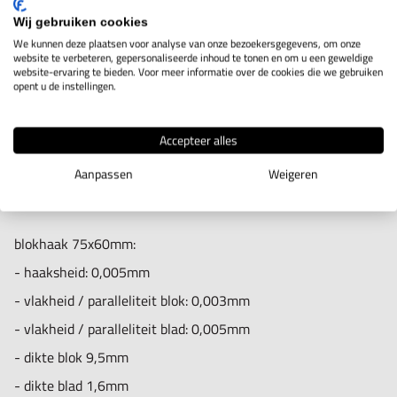
blokhaak 150x100mm:
Wij gebruiken cookies
- haaksheid: 0,010mm
We kunnen deze plaatsen voor analyse van onze bezoekersgegevens, om onze
blokhaak 50x50mm (lxb):
website te verbeteren, gepersonaliseerde inhoud te tonen en om u een geweldige
- vlakheid / paralleliteit blok: 0,005mm
website-ervaring te bieden. Voor meer informatie over de cookies die we gebruiken
- haaksheid: 0,005mm
opent u de instellingen.
- vlakheid / paralleliteit blad: 0,005mm
- vlakheid / paralleliteit blok: 0,003mm
- dikte blok 11,5mm
- vlakheid / paralleliteit blad: 0,005mm
Accepteer alles
- dikte blad 1,6mm
- dikte blok 9,5mm
Aanpassen
Weigeren
- dikte blad 1,6mm
blokhaak 75x60mm:
- haaksheid: 0,005mm
- vlakheid / paralleliteit blok: 0,003mm
- vlakheid / paralleliteit blad: 0,005mm
- dikte blok 9,5mm
- dikte blad 1,6mm