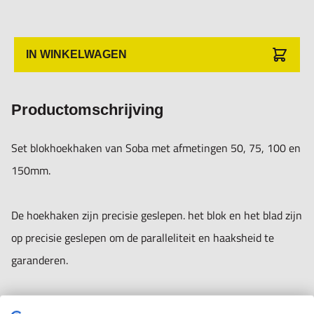
blokhaak 75x60mm:
- haaksheid: 0,005mm
- vlakheid / paralleliteit blok: 0,003mm
IN WINKELWAGEN
- vlakheid / paralleliteit blad: 0,005mm
- dikte blok 9,5mm
Productomschrijving
- dikte blad 1,6mm
Set blokhoekhaken van Soba met afmetingen 50, 75, 100 en
blokhaak 100x75mm:
150mm.
- haaksheid: 0,005mm
- vlakheid / paralleliteit blok: 0,003mm
De hoekhaken zijn precisie geslepen. het blok en het blad zijn
- vlakheid / paralleliteit blad: 0,005mm
op precisie geslepen om de paralleliteit en haaksheid te
- dikte blok 9,5mm
garanderen.
- dikte blad 1,6mm
Nauwkeurigheid: