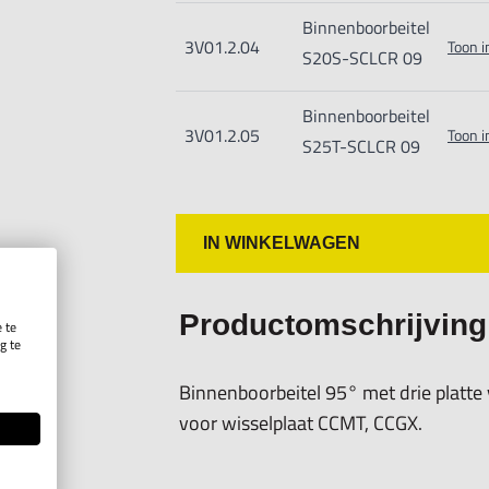
Binnenboorbeitel
3V01.2.04
Toon i
S20S-SCLCR 09
Binnenboorbeitel
3V01.2.05
Toon i
S25T-SCLCR 09
IN WINKELWAGEN
Productomschrijving
 te
g te
.
Binnenboorbeitel 95° met drie platte
voor wisselplaat CCMT, CCGX.