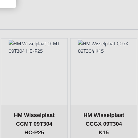
he tab key. You can skip the carousel or go straight to carousel na
tions chosen on the product page
The price depends on the options chosen on the product pag
The price depends on the o
HM Wisselplaat
HM Wisselplaat
CCMT 09T304
CCGX 09T304
HC-P25
K15