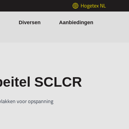
Hogetex NL
h
Diversen
Aanbiedingen
eitel SCLCR
 vlakken voor opspanning