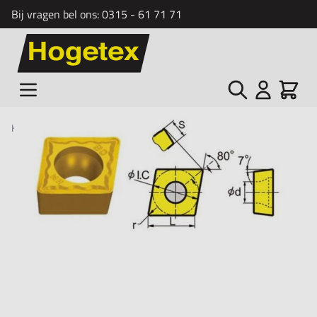
Bij vragen bel ons:
0315 - 61 71 71
Ga naar de inhoud
Zoek
Cart
Home
/
HM Wisselplaat CCMT 09T304 HC-P25
HM Wisselplaat CCMT 09T304 HC-P25, Wisselplaat in een