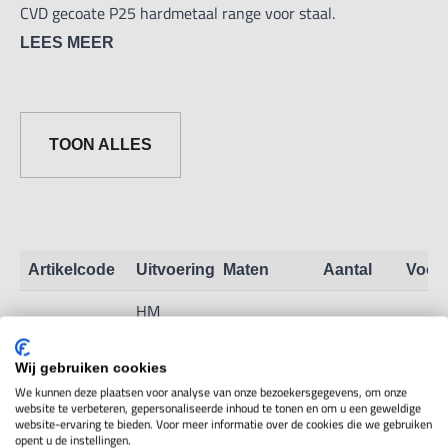
CVD gecoate P25 hardmetaal range voor staal.
LEES MEER
TOON ALLES
Artikelcode
Uitvoering
Maten
Aantal
Voor
HM
Wisselplaat
CCMT
3V01.2.13
Toon info
Wij gebruiken cookies
09T304
We kunnen deze plaatsen voor analyse van onze bezoekersgegevens, om onze
HC-P25
website te verbeteren, gepersonaliseerde inhoud te tonen en om u een geweldige
website-ervaring te bieden. Voor meer informatie over de cookies die we gebruiken
opent u de instellingen.