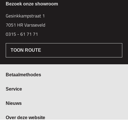
Bezoek onze showroom
Gesinkkampstraat 1
7051 HR Varsseveld
0315 - 61 71 71
TOON ROUTE
Betaalmethodes
Bestellen & Betalen
Service
Retourbeleid
Over Hogetex
Nieuws
Contract herroepen
Showroom
Levertijden
Beurzen
Over deze website
FAQ
Vacatures