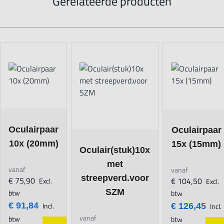
Gerelateerde producten
Navigating through the elements of the carousel is possible using t
Press to skip carousel
Press to go to carousel navigation
The price depends on the options chosen on the product page
The price depen
Oculairpaar
Oculairpaar
10x (20mm)
The price depends on the options chosen o
15x (15mm)
Oculair(stuk)10x
met
vanaf
vanaf
streepverd.voor
€ 75,90
€ 104,50
Excl.
Excl.
SZM
btw
btw
€ 91,84
Incl.
€ 126,45
Incl.
vanaf
btw
btw