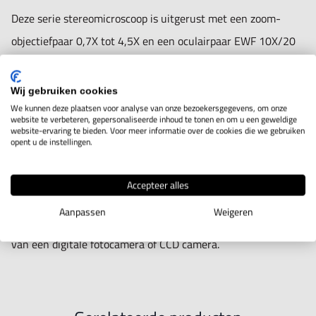
Deze serie stereomicroscoop is uitgerust met een zoom-
objectiefpaar 0,7X tot 4,5X en een oculairpaar EWF 10X/20
met oogschelpen. De 45º schuine kop heeft 2 oogcorrecties
en de oogafstand is instelbaar van 51-75 mm. Traploze
Wij gebruiken cookies
vergrotingen van 7X tot 45X; gezichtsvelden van 28 tot 4,5
We kunnen deze plaatsen voor analyse van onze bezoekersgegevens, om onze
website te verbeteren, gepersonaliseerde inhoud te tonen en om u een geweldige
mm. De werkafstand is 100 mm.
website-ervaring te bieden. Voor meer informatie over de cookies die we gebruiken
opent u de instellingen.
De 7M25.1.13 is een binoculaire stereomicroscoop, de
Accepteer alles
7M25.1.14 is een trinoculaire stereomicroscoop. De derde
Aanpassen
Weigeren
“trinoculaire” tubus kan worden gebruikt voor het monteren
van een digitale fotocamera of CCD camera.