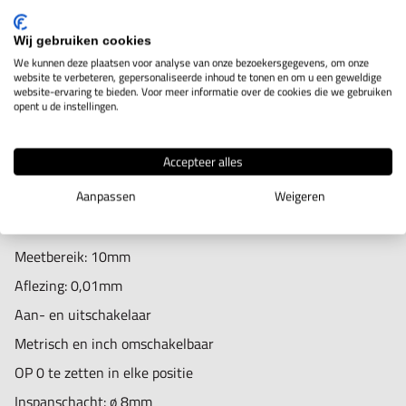
Wij gebruiken cookies
IN WINKELWAGEN
We kunnen deze plaatsen voor analyse van onze bezoekersgegevens, om onze
website te verbeteren, gepersonaliseerde inhoud te tonen en om u een geweldige
website-ervaring te bieden. Voor meer informatie over de cookies die we gebruiken
opent u de instellingen.
Productomschrijving
Accepteer alles
Digitale vierkante meetklok die gebruikt kan worden op
Aanpassen
Weigeren
plaatsen waar weinig ruimte is
Meetbereik: 10mm
Aflezing: 0,01mm
Aan- en uitschakelaar
Metrisch en inch omschakelbaar
OP 0 te zetten in elke positie
Inspanschacht: ø 8mm