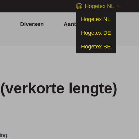
Hogetex NL
Hogetex NL
h
Diversen
Aanbiedingen
Hogetex DE
Hogetex BE
verkorte lengte)
ing.