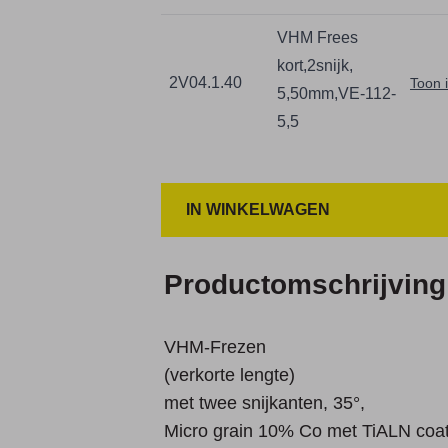
VHM Frees
kort,2snijk,
2V04.1.40
Toon 
5,50mm,VE-112-
5,5
IN WINKELWAGEN
Productomschrijving
VHM-Frezen
(verkorte lengte)
met twee snijkanten, 35°,
Micro grain 10% Co met TiALN coat