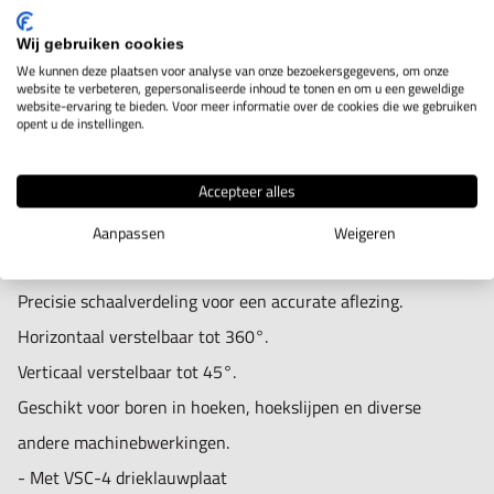
VUA-100J
Wij gebruiken cookies
We kunnen deze plaatsen voor analyse van onze bezoekersgegevens, om onze
website te verbeteren, gepersonaliseerde inhoud te tonen en om u een geweldige
website-ervaring te bieden. Voor meer informatie over de cookies die we gebruiken
IN WINKELWAGEN
opent u de instellingen.
Accepteer alles
Productomschrijving
Aanpassen
Weigeren
Hoektafel met klauwplaat VUA-100J.
Precisie schaalverdeling voor een accurate aflezing.
Horizontaal verstelbaar tot 360°.
Verticaal verstelbaar tot 45°.
Geschikt voor boren in hoeken, hoekslijpen en diverse
andere machinebwerkingen.
- Met VSC-4 drieklauwplaat