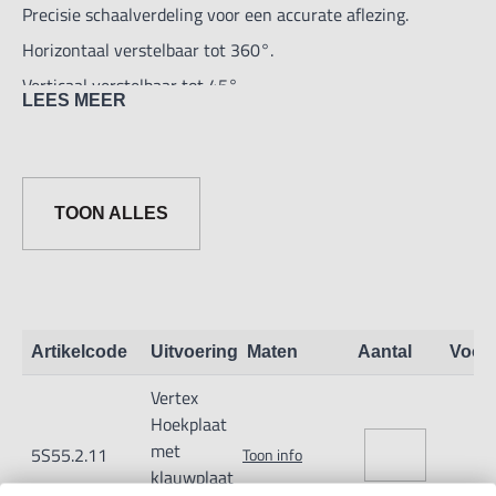
Precisie schaalverdeling voor een accurate aflezing.
Horizontaal verstelbaar tot 360°.
Verticaal verstelbaar tot 45°.
LEES MEER
Geschikt voor boren in hoeken, hoekslijpen en diverse
andere machinebwerkingen.
- Met VSC-4 drieklauwplaat
TOON ALLES
- Tolerantie +/- 0.1 mm/ 100mm
Artikelcode
Uitvoering
Maten
Aantal
Voor
Vertex
Hoekplaat
met
5S55.2.11
Toon info
klauwplaat