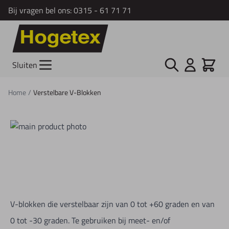
Bij vragen bel ons:
0315 - 61 71 71
Ga naar de inhoud
Zoek
Cart
Sluiten
Home
/
Verstelbare V-Blokken
V-blokken die verstelbaar zijn van 0 tot +60 graden en van
0 tot -30 graden. Te gebruiken bij meet- en/of