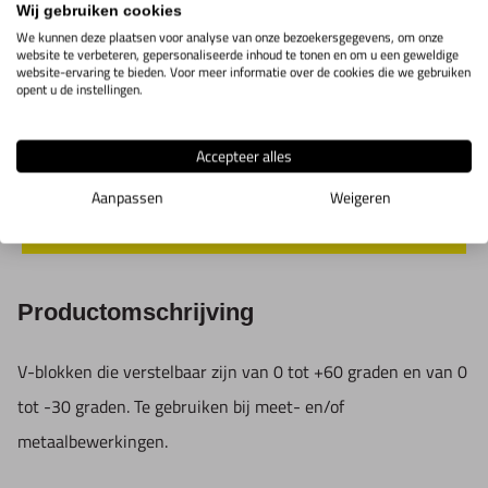
102x48x30
Wij gebruiken cookies
We kunnen deze plaatsen voor analyse van onze bezoekersgegevens, om onze
website te verbeteren, gepersonaliseerde inhoud te tonen en om u een geweldige
Verstelbaar
website-ervaring te bieden. Voor meer informatie over de cookies die we gebruiken
V-blok
opent u de instellingen.
4S20.1.07
Toon info
102x48x46
Accepteer alles
Aanpassen
Weigeren
IN WINKELWAGEN
Productomschrijving
V-blokken die verstelbaar zijn van 0 tot +60 graden en van 0
tot -30 graden. Te gebruiken bij meet- en/of
metaalbewerkingen.