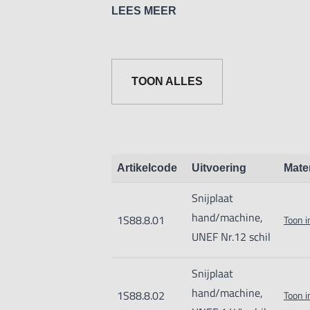
n = aantal uitsparingen.
LEES MEER
Ronde snijplaat gefabriceerd in Duitsl
TOON ALLES
Artikelcode
Uitvoering
Mate
Snijplaat
hand/machine,
1S88.8.01
Toon i
UNEF Nr.12 schil
Snijplaat
hand/machine,
1S88.8.02
Toon i