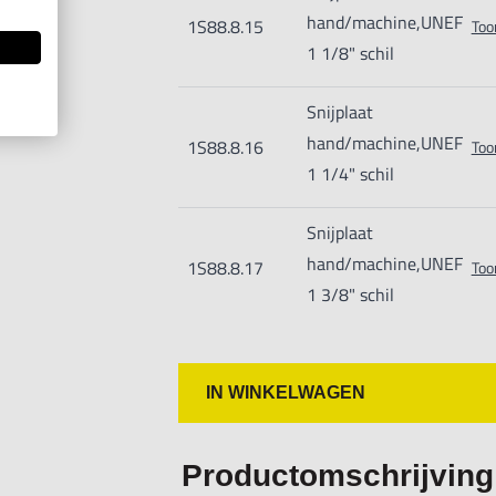
hand/machine,UNEF
1S88.8.15
Too
1 1/8" schil
Snijplaat
hand/machine,UNEF
1S88.8.16
Too
1 1/4" schil
Snijplaat
hand/machine,UNEF
1S88.8.17
Too
1 3/8" schil
IN WINKELWAGEN
Productomschrijving