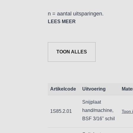
n = aantal uitsparingen.
LEES MEER
Ronde snijplaat gefabriceerd in Duit
TOON ALLES
Artikelcode
Uitvoering
Mate
Snijplaat
hand/machine,
1S85.2.01
Toon 
BSF 3/16" schil