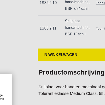
hand/machine,
1S85.2.10
Toon 
BSF 7/8" schil
Snijplaat
hand/machine,
1S85.2.11
Toon 
BSF 1" schil
IN WINKELWAGEN
Productomschrijving
Snijplaat voor hand en machinaal ge
e
Tolerantieklasse Medium Class, 55,
ige
iken