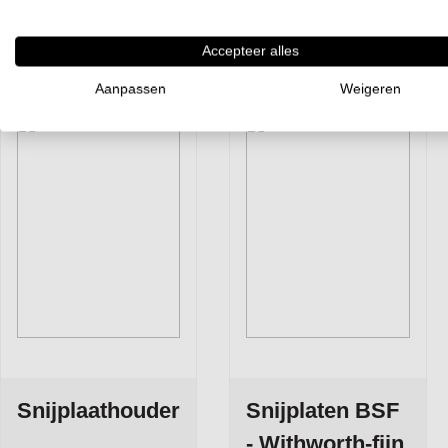
Accepteer alles
Aanpassen
Weigeren
Snijplaathouder
Snijplaten BSF
- Withworth-fijn