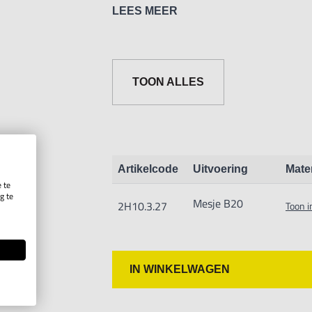
Mesje voor kortspanige harde material
LEES MEER
TOON ALLES
Artikelcode
Uitvoering
Mate
 te
g te
Mesje B20
2H10.3.27
Toon i
.
IN WINKELWAGEN