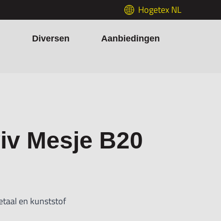
Hogetex NL
h
Diversen
Aanbiedingen
iv Mesje B20
taal en kunststof