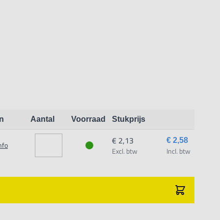
en‚ voor zowel rechts- als linksom gebruik
n
Aantal
Voorraad
Stukprijs
€ 2,13
€ 2,58
nfo
Excl. btw
Incl. btw