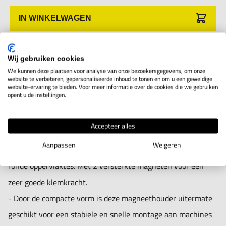
IN WINKELWAGEN
Productomschrijving
Wij gebruiken cookies
We kunnen deze plaatsen voor analyse van onze bezoekersgegevens, om onze
website te verbeteren, gepersonaliseerde inhoud te tonen en om u een geweldige
V-Magneethouder voor meetklok
website-ervaring te bieden. Voor meer informatie over de cookies die we gebruiken
opent u de instellingen.
- met een dubbele V-vormige lamellen magneet.
Accepteer alles
- Opname meetklok Ø 8mm.
Aanpassen
Weigeren
- De magneet heeft een v-vormige oppervlak. Geschikt voor
ronde oppervlaktes. Met 2 versterkte magneten voor een
zeer goede klemkracht.
- Door de compacte vorm is deze magneethouder uitermate
geschikt voor een stabiele en snelle montage aan machines