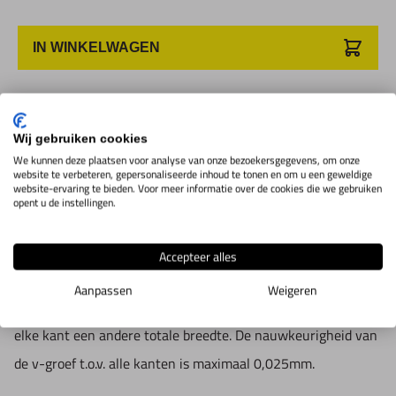
Breedte van brede groef: 28mm
Klemcapaciteit: 38mm
IN WINKELWAGEN
Productomschrijving
Wij gebruiken cookies
We kunnen deze plaatsen voor analyse van onze bezoekersgegevens, om onze
V-blok (paar) met dubbele groef en met opspanbeugel. De
website te verbeteren, gepersonaliseerde inhoud te tonen en om u een geweldige
website-ervaring te bieden. Voor meer informatie over de cookies die we gebruiken
dubbele groef dient ervoor om het werkstuk in verschillende
opent u de instellingen.
hoogte in te kunnen spannen. Met een prismahoek van 90.
Levering incl. Klembeugel. Geleverd in paar. Gemaakt van
Accepteer alles
gereedschapsstaal. Precisiegeslepen en gehard tot 55 - 60
Aanpassen
Weigeren
HRC. Met aan beide kanten een V-groef. De v-groef heeft aan
elke kant een andere totale breedte. De nauwkeurigheid van
de v-groef t.o.v. alle kanten is maximaal 0,025mm.