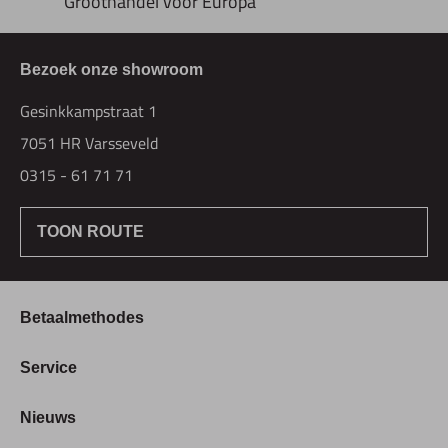
Groothandel voor Europa
Bezoek onze showroom
Gesinkkampstraat 1
7051 HR Varsseveld
0315 - 61 71 71
TOON ROUTE
Betaalmethodes
Bestellen & Betalen
Service
Retourbeleid
Over Hogetex
Nieuws
Contract herroepen
Showroom