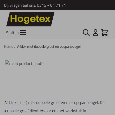
Bij vragen bel ons:
0315 - 61 71 71
Ga naar de inhoud
Zoek
Cart
Sluiten
Home
/
V-blok met dubbele groef en opspanbeugel
V-blok (paar) met dubbele groef en met opspanbeugel. De
dubbele groef dient ervoor om het werkstuk in