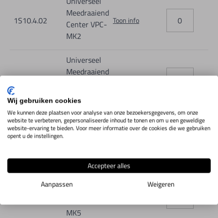
Universeel
Meedraaiend
1S10.4.02
Toon info
Center VPC-
MK2
Universeel
Meedraaiend
1S10.4.03
Toon info
Center VPC-
MK3
Wij gebruiken cookies
We kunnen deze plaatsen voor analyse van onze bezoekersgegevens, om onze
Universeel
website te verbeteren, gepersonaliseerde inhoud te tonen en om u een geweldige
website-ervaring te bieden. Voor meer informatie over de cookies die we gebruiken
Meedraaiend
opent u de instellingen.
1S10.4.04
Toon info
Center VPC-
MK4
Accepteer alles
Universeel
Aanpassen
Weigeren
Meedraaiend
1S10.4.05
Toon info
Center VPC-
MK5