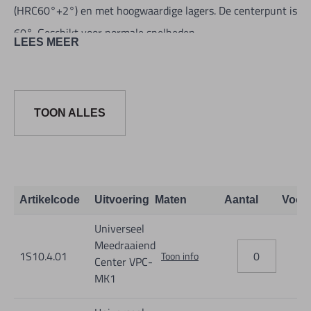
(HRC60°+2°) en met hoogwaardige lagers. De centerpunt is
60°. Geschikt voor normale snelheden.
LEES MEER
Rondloopnauwkeurigheid beter dan 0,005mm.
TOON ALLES
Artikelcode
Uitvoering
Maten
Aantal
Voor
Universeel
Meedraaiend
1S10.4.01
Toon info
Center VPC-
MK1