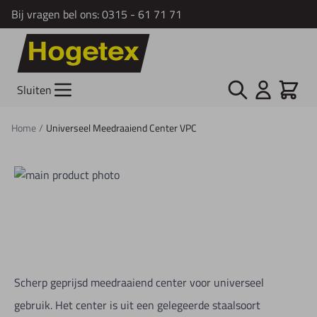
Bij vragen bel ons:
0315 - 61 71 71
Ga naar de inhoud
Zoek
Cart
Sluiten
Home
/
Universeel Meedraaiend Center VPC
Scherp geprijsd meedraaiend center voor universeel
gebruik. Het center is uit een gelegeerde staalsoort