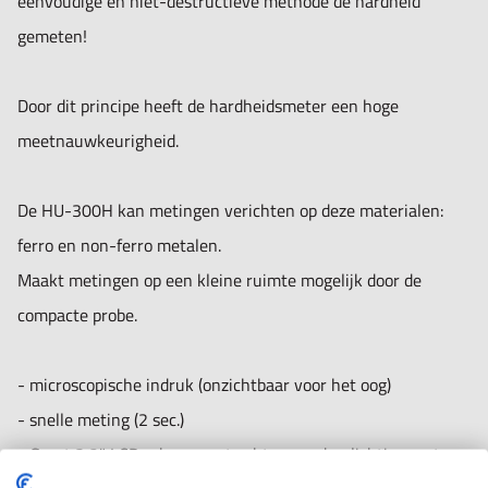
eenvoudige en niet-destructieve methode de hardheid
Hardheidsschalen: Vickers (HV), Rockwell C (HRC), Rockwell
gemeten!
A (HRA), Rockwell B (HRB), Brinell (HB)
Door dit principe heeft de hardheidsmeter een hoge
Meetbereiken:
meetnauwkeurigheid.
Rockwell:
- 20 - 68 HRC
De HU-300H kan metingen verichten op deze materialen:
- 55 - 100 HRB
ferro en non-ferro metalen.
- 37 - 85 HRA
Maakt metingen op een kleine ruimte mogelijk door de
Brinell: 100 - 500 HB
compacte probe.
Vickers: 100 - 1500HV
Weerstand: 255 - 2180 N/mm
- microscopische indruk (onzichtbaar voor het oog)
- snelle meting (2 sec.)
Nauwkeurigheid:
- Groot 3,2" LCD scherm met achtergrondverlichting met
Rockwell HRC ±1,5 HRC