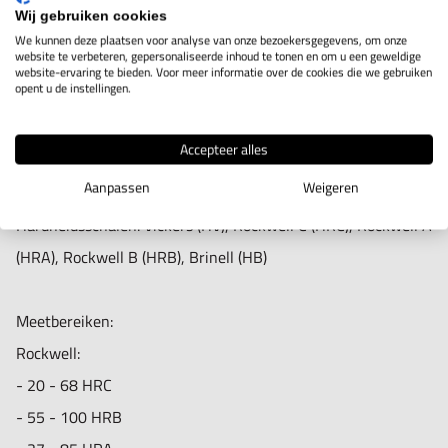
vele technische specificaties
Brinell HB ±3%
Wij gebruiken cookies
- gebruikersvriendelijk menu
We kunnen deze plaatsen voor analyse van onze bezoekersgegevens, om onze
Vickers HV ±3%
website te verbeteren, gepersonaliseerde inhoud te tonen en om u een geweldige
- draadloze aansluiting (bluetooth) voor printer
website-ervaring te bieden. Voor meer informatie over de cookies die we gebruiken
opent u de instellingen.
- standaard geleverd met een HP-2K Sonde (20N)
Data op display: testbelasting, testtijd, testresultaat,
gemiddelde, min. / max. waarde, conversieschaal
Accepteer alles
Technische specificaties:
Talen op display: Engels en duits
Aanpassen
Weigeren
Geheugen: 1000 waardes
Hardheidsschalen: Vickers (HV), Rockwell C (HRC), Rockwell A
werktemperatuur: -10°C tot 50°C
(HRA), Rockwell B (HRB), Brinell (HB)
Batterij: oplaadbare Lithium batterij, voltage 4,2V, 488mAh
Oplader: AC220V/50Hz
Meetbereiken:
Data-outpunt: kabel voor PC, bluetooth voor printer
Rockwell:
- 20 - 68 HRC
Leveringsomvang:
- 55 - 100 HRB
1 UCI hardheidstester