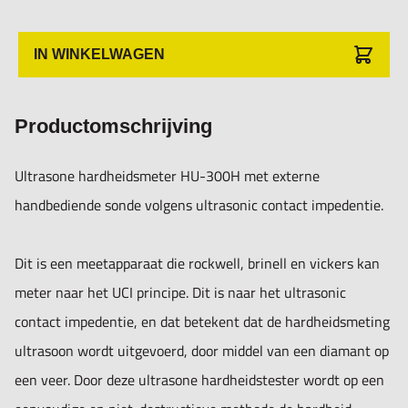
ferro en non-ferro metalen.
Maakt metingen op een kleine ruimte mogelijk door de
IN WINKELWAGEN
compacte probe.
Productomschrijving
- microscopische indruk (onzichtbaar voor het oog)
- snelle meting (2 sec.)
Ultrasone hardheidsmeter HU-300H met externe
- Groot 3,2" LCD scherm met achtergrondverlichting met
handbediende sonde volgens ultrasonic contact impedentie.
vele technische specificaties
- gebruikersvriendelijk menu
Dit is een meetapparaat die rockwell, brinell en vickers kan
- draadloze aansluiting (bluetooth) voor printer
meter naar het UCI principe. Dit is naar het ultrasonic
- standaard geleverd met een HP-2K Sonde (20N)
contact impedentie, en dat betekent dat de hardheidsmeting
ultrasoon wordt uitgevoerd, door middel van een diamant op
Technische specificaties:
een veer. Door deze ultrasone hardheidstester wordt op een