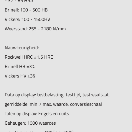
- 37 - 85 HRA
1 handbedienbare sonde HP-2K (20N)
Brinell: 100 - 500 HB
1 verbindingskabel
Vickers: 100 - 1500HV
1 oplaadbare Lithium batterij, voltage 4,2V, 488mAh
Weerstand: 255 - 2180 N/mm
1 schroevendraaier
1 beschermkap voor sonde
Nauwkeurigheid:
1 opbergkoffer
Rockwell HRC ±1,5 HRC
1 handleiding
Brinell HB ±3%
Vickers HV ±3%
Data op display: testbelasting, testtijd, testresultaat,
gemiddelde, min. / max. waarde, conversieschaal
Talen op display: Engels en duits
Geheugen: 1000 waardes