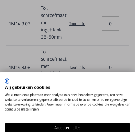
Tol.
schroefmaat
met
1M14.3.07
Toon info
ingeb.klok
25-50mm
Tol.
schroefmaat
met
1M14.3.08
Toon info
ingeb.klok
50-75mm
Wij gebruiken cookies
Tol.
We kunnen deze plaatsen voor analyse van onze bezoekersgegevens, om onze
website te verbeteren, gepersonaliseerde inhoud te tonen en om u een geweldige
schroefmaat
website-ervaring te bieden. Voor meer informatie over de cookies die we gebruiken
met
opent u de instellingen.
1M14.3.09
Toon info
ingeb.klok
75-100mm
Accepteer alles