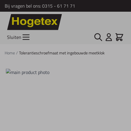
Bij vragen bel ons:
0315 - 61 71 71
Ga naar de inhoud
Zoek
Cart
Sluiten
Home
/
Tolerantieschroefmaat met ingebouwde meetklok