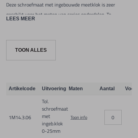
Deze schroefmaat met ingebouwde meetklok is zeer
geschikt voor het meten van series onderdelen. Te
LEES MEER
gebruiken als kaliber voor tolerantiemetingen. Met een
verstelbaar aanbeeld en fijnverstelling.
Meetkracht: 5-10N. IP54 beschermingsgraad.
TOON ALLES
Hardmetalen meetvlakken van Ø10mm.
Aflezing meetklok: 0,001mm.
Meetbereik meetklok: ± 0,04mm.
Meetklok heeft tolerantiemerken.
Artikelcode
Uitvoering
Maten
Aantal
Voor
Tol.
schroefmaat
met
1M14.3.06
Toon info
ingeb.klok
0-25mm