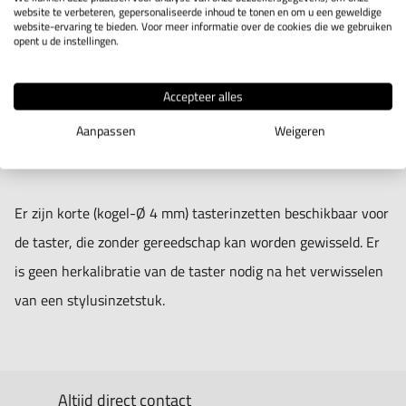
IN WINKELWAGEN
website te verbeteren, gepersonaliseerde inhoud te tonen en om u een geweldige
website-ervaring te bieden. Voor meer informatie over de cookies die we gebruiken
opent u de instellingen.
Productomschrijving
Accepteer alles
Stylus-inzetstuk 4 mm voor 3D-Taster, 3D-Taster Zero
Aanpassen
Weigeren
Master, digitale 3D-Taster en 3D-Taster New Generation
Er zijn korte (kogel-Ø 4 mm) tasterinzetten beschikbaar voor
de taster, die zonder gereedschap kan worden gewisseld. Er
is geen herkalibratie van de taster nodig na het verwisselen
van een stylusinzetstuk.
Altijd direct contact