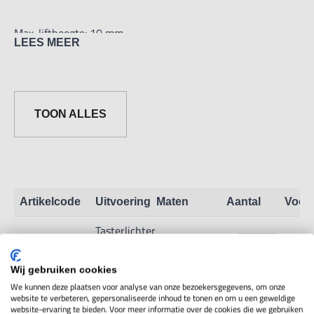
Max. lifthoogte: 10 mm
LEES MEER
TOON ALLES
Artikelcode
Uitvoering
Maten
Aantal
Voor
Tasterlichter
lifthoogte
9M05.2.33
Toon info
10mm
Wij gebruiken cookies
We kunnen deze plaatsen voor analyse van onze bezoekersgegevens, om onze
website te verbeteren, gepersonaliseerde inhoud te tonen en om u een geweldige
website-ervaring te bieden. Voor meer informatie over de cookies die we gebruiken