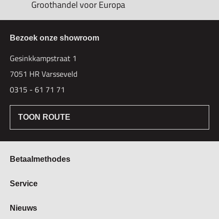
Groothandel voor Europa
Bezoek onze showroom
Gesinkkampstraat 1
7051 HR Varsseveld
0315 - 61 71 71
TOON ROUTE
Betaalmethodes
Bestellen & Betalen
Service
Retourbeleid
Over Hogetex
Nieuws
Contract herroepen