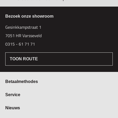
Bezoek onze showroom
Gesinkkampstraat 1
7051 HR Varsseveld
0315 - 61 71 71
TOON ROUTE
Betaalmethodes
Bestellen & Betalen
Service
Retourbeleid
Over Hogetex
Nieuws
Contract herroepen
Showroom
Levertijden