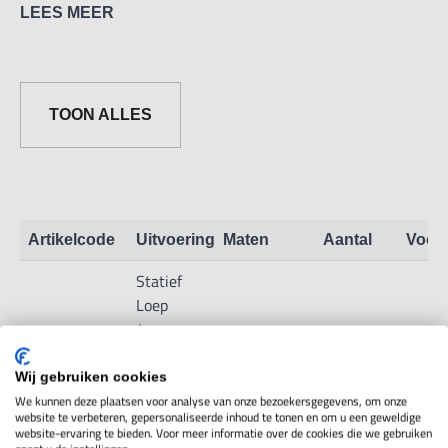
LEES MEER
TOON ALLES
Artikelcode
Uitvoering
Maten
Aantal
Voor
Statief
Loep
4x
vergr.
7M10.9.08
Toon info
60mm
Wij gebruiken cookies
lens
We kunnen deze plaatsen voor analyse van onze bezoekersgegevens, om onze
website te verbeteren, gepersonaliseerde inhoud te tonen en om u een geweldige
diam.
website-ervaring te bieden. Voor meer informatie over de cookies die we gebruiken