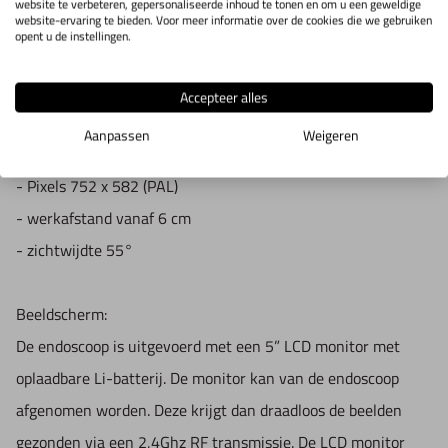
website te verbeteren, gepersonaliseerde inhoud te tonen en om u een geweldige
- foto formaat
.JPG
website-ervaring te bieden. Voor meer informatie over de cookies die we gebruiken
Technische gegevens sonde:
opent u de instellingen.
- video formaat
.AVI
- diameter :
9mm
- foto / video resolutie
640 x 480
- lengte sonde:
300mm
Accepteer alles
- materiaal
roestvrijstaal
Aanpassen
Weigeren
- Lichtbron
2 hoog intensiteits LED's
- Pixels
752 x 582 (PAL)
- werkafstand
vanaf 6 cm
- zichtwijdte
55°
Beeldscherm:
De endoscoop is uitgevoerd met een 5” LCD monitor met
oplaadbare Li-batterij. De monitor kan van de endoscoop
afgenomen worden. Deze krijgt dan draadloos de beelden
gezonden via een 2,4Ghz RF transmissie. De LCD monitor