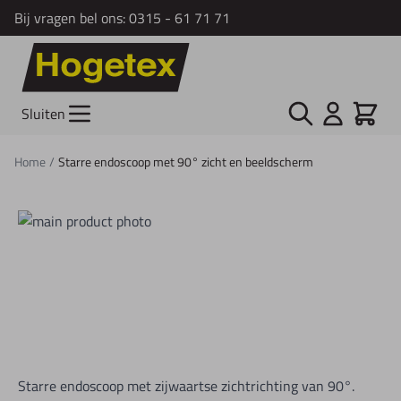
Bij vragen bel ons:
0315 - 61 71 71
Ga naar de inhoud
Zoek
Cart
Sluiten
Home
/
Starre endoscoop met 90° zicht en beeldscherm
Starre endoscoop met zijwaartse zichtrichting van 90°.