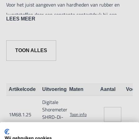
Voor het juist aangeven van hardheden van rubber en
kunststoffen door een constante contactdruk bij een
LEES MEER
gegarandeerde rechte opstelling. Voldoet aan de eisen van
zowel DIN 53505 juni 1987 als American Standard ASTM
D2240 1995.
TOON ALLES
Artikelcode
Uitvoering
Maten
Aantal
Voor
Digitale
Shoremeter
1M68.1.25
Toon info
SHRD-Di-
Y2K Type D
Wij gebruiken cookies