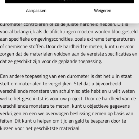
Daarnaast kan een durometer ook van pas komen bij het
beoordelen van de kwaliteit van materialen. Als u bijvoorbeeld
Aanpassen
Weigeren
een levering van rubberen afdichtingen ontvangt, kunt u met een
durometer controleren of ze de juiste hardheid hebben. Dit is
vooral belangrijk als de afdichtingen moeten worden blootgesteld
aan specifieke omgevingscondities, zoals extreme temperaturen
of chemische stoffen. Door de hardheid te meten, kunt u ervoor
zorgen dat de materialen voldoen aan de vereiste specificaties en
dat ze geschikt zijn voor de geplande toepassing.
Een andere toepassing van een durometer is dat het u in staat
stelt om materialen te vergelijken. Stel dat u bijvoorbeeld
verschillende monsters van schuimisolatie hebt en u wilt weten
welke het geschiktst is voor uw project. Door de hardheid van de
verschillende monsters te meten, kunt u objectieve gegevens
verkrijgen en een weloverwogen beslissing nemen op basis van
feiten. Dit kunt u helpen om tijd en geld te besparen door te
kiezen voor het geschiktste materiaal.