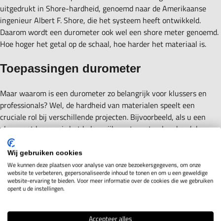
uitgedrukt in Shore-hardheid, genoemd naar de Amerikaanse
ingenieur Albert F. Shore, die het systeem heeft ontwikkeld.
Daarom wordt een durometer ook wel een shore meter genoemd.
Hoe hoger het getal op de schaal, hoe harder het materiaal is.
Toepassingen durometer
Maar waarom is een durometer zo belangrijk voor klussers en
professionals? Wel, de hardheid van materialen speelt een
cruciale rol bij verschillende projecten. Bijvoorbeeld, als u een
vloer gaat leggen, is het belangrijk om te weten hoe hard de
ondervloer is. Een te zachte ondervloer kan leiden tot
ongelijkheden en verzakkingen in de vloerafwerking, terwijl een
Wij gebruiken cookies
te harde ondervloer moeilijkheden kan veroorzaken bij het leggen
We kunnen deze plaatsen voor analyse van onze bezoekersgegevens, om onze
website te verbeteren, gepersonaliseerde inhoud te tonen en om u een geweldige
van de vloerbedekking. Met een durometer kunt u de hardheid
website-ervaring te bieden. Voor meer informatie over de cookies die we gebruiken
van de ondervloer meten en zo de juiste maatregelen nemen om
opent u de instellingen.
een perfecte installatie te garanderen.
Accepteer alles