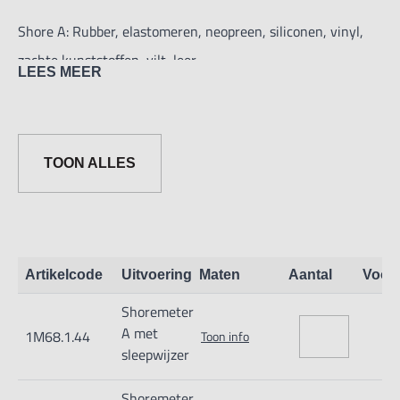
Shore A: Rubber, elastomeren, neopreen, siliconen, vinyl,
zachte kunststoffen, vilt, leer
LEES MEER
Shore C (A0): Schuim, sponzen
Shore D: Kunststoffen, kunsthars, Resopal, epoxy, plexiglas
enz.
TOON ALLES
Resolutie 1
Nauwkeurigheid: 2 HA
Meetkracht 0,55 N - 8,05 N
Artikelcode
Uitvoering
Maten
Aantal
Voor
Type met sleepwijzer voor de hoogste waarde.
Shoremeter
A met
1M68.1.44
Toon info
sleepwijzer
Shoremeter