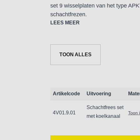
set 9 wisselplaten van het type APKT
schachtfrezen.
LEES MEER
Inhoud:
1 houder 16mm AAAP 1616 10 met 2
1 houder 20mm AAAP 2020 10 met 3
TOON ALLES
1 houder 25mm AAAP 2525 10 met 4
9 wisselplaten APKT1003
Artikelcode
Uitvoering
Mate
Schachtfrees set
4V01.9.01
Toon 
met koelkanaal