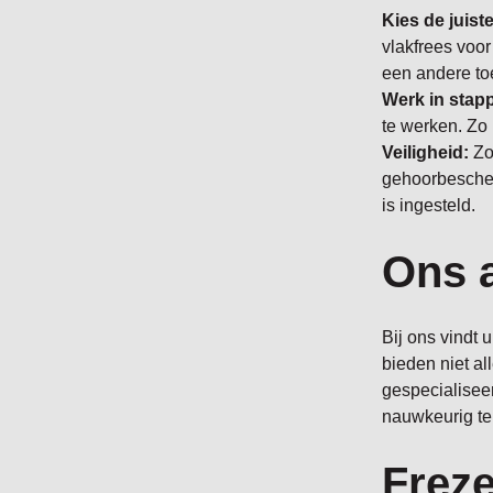
Kies de juiste
vlakfrees voor
een andere to
Werk in stap
te werken. Zo 
Veiligheid:
Zor
gehoorbescher
is ingesteld.
Ons a
Bij ons vindt 
bieden niet a
gespecialisee
nauwkeurig te
Freze