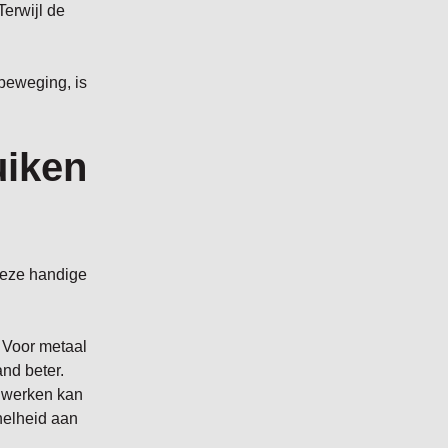
Terwijl de
 beweging, is
uiken
 deze handige
 Voor metaal
and beter.
l werken kan
nelheid aan