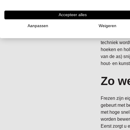
Dit i
Accepteer alles
Frezen is een
Aanpassen
Weigeren
een draaiend 
ervoor zorgt d
techniek wordt
hoeken en holt
van de as) sni
hout- en kunst
Zo we
Frezen zijn ei
gebeurt met b
met hoge snel
worden bewerkt
Eerst zorgt u 