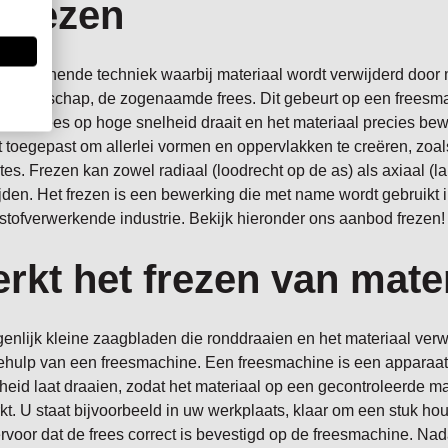
s frezen
 verspanende techniek waarbij materiaal wordt verwijderd door
gereedschap, de zogenaamde frees. Dit gebeurt op een freesma
at de frees op hoge snelheid draait en het materiaal precies bew
 toegepast om allerlei vormen en oppervlakken te creëren, zoal
es. Frezen kan zowel radiaal (loodrecht op de as) als axiaal (l
jden. Het frezen is een bewerking die met name wordt gebruikt i
stofverwerkende industrie. Bekijk hieronder ons aanbod frezen!
rkt het frezen van mate
genlijk kleine zaagbladen die ronddraaien en het materiaal verw
ehulp van een freesmachine. Een freesmachine is een apparaat 
heid laat draaien, zodat het materiaal op een gecontroleerde m
. U staat bijvoorbeeld in uw werkplaats, klaar om een stuk hou
ervoor dat de frees correct is bevestigd op de freesmachine. Na