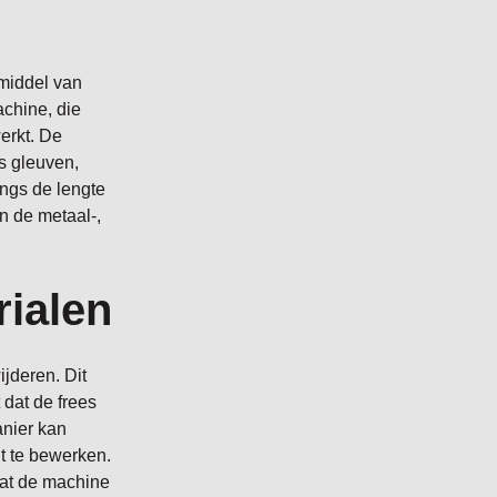
 middel van
chine, die
erkt. De
s gleuven,
angs de lengte
n de metaal-,
rialen
ijderen. Dit
dat de frees
anier kan
t te bewerken.
dat de machine