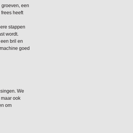
n groeven, een
frees heeft
dere stappen
st wordt.
 een bril en
e machine goed
assingen. We
, maar ook
pen om