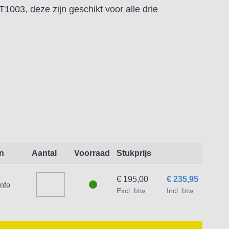
1003, deze zijn geschikt voor alle drie
 snijkanten
 snijkanten
 snijkanten
n
Aantal
Voorraad
Stukprijs
€ 195,00
€ 235,95
info
Excl. btw
Incl. btw