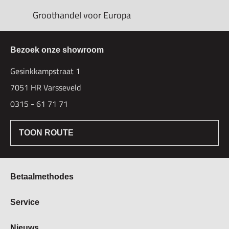
Groothandel voor Europa
Bezoek onze showroom
Gesinkkampstraat 1
7051 HR Varsseveld
0315 - 61 71 71
TOON ROUTE
Betaalmethodes
Bestellen & Betalen
Service
Retourbeleid
Over Hogetex
Nieuws