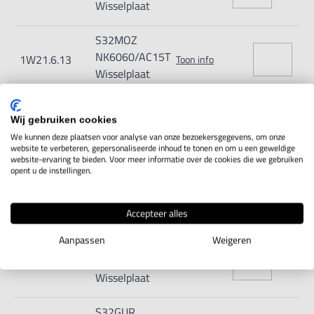
Wisselplaat
S32MOZ
NK6060/AC15T
1W21.6.13
Toon info
Wisselplaat
S32GUR
Wij gebruiken cookies
NK2020
1W21.6.14
Toon info
We kunnen deze plaatsen voor analyse van onze bezoekersgegevens, om onze
Wisselplaat
website te verbeteren, gepersonaliseerde inhoud te tonen en om u een geweldige
website-ervaring te bieden. Voor meer informatie over de cookies die we gebruiken
opent u de instellingen.
S32GUR
NK3030
1W21.6.15
Toon info
Wisselplaat
Accepteer alles
Aanpassen
Weigeren
S32GUR
NK6060
1W21.6.16
Toon info
Wisselplaat
S32GUR