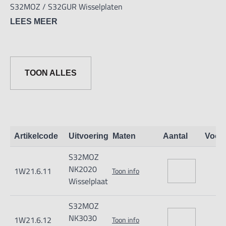
S32MOZ / S32GUR Wisselplaten
LEES MEER
TOON ALLES
Artikelcode
Uitvoering
Maten
Aantal
Voor
S32MOZ
NK2020
1W21.6.11
Toon info
Wisselplaat
S32MOZ
NK3030
1W21.6.12
Toon info