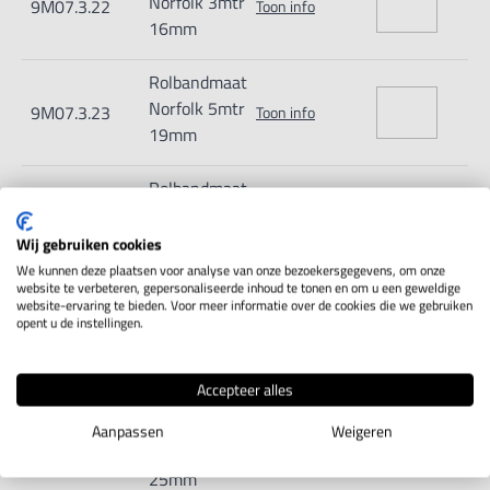
Norfolk 3mtr
9M07.3.22
Toon info
16mm
Rolbandmaat
Norfolk 5mtr
9M07.3.23
Toon info
19mm
Rolbandmaat
Norfolk 5mtr
9M07.3.24
Toon info
25mm
Wij gebruiken cookies
We kunnen deze plaatsen voor analyse van onze bezoekersgegevens, om onze
website te verbeteren, gepersonaliseerde inhoud te tonen en om u een geweldige
Rolbandmaat
website-ervaring te bieden. Voor meer informatie over de cookies die we gebruiken
Norfolk 8mtr
9M07.3.25
opent u de instellingen.
Toon info
25mm
Accepteer alles
Rolbandmaat
Norfolk
Aanpassen
Weigeren
9M07.3.26
Toon info
10mtr
25mm