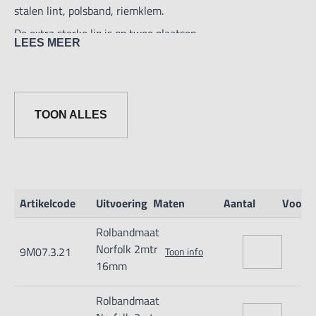
stalen lint, polsband, riemklem.
De extra sterke lip is op twee plaatsen
LEES MEER
bevestigd. Bij terughalen een verzachte terugslag. CE
gecertficeerd met CE Class II nauwkeurigheid.
TOON ALLES
Artikelcode
Uitvoering
Maten
Aantal
Voorr
Rolbandmaat
Norfolk 2mtr
9M07.3.21
Toon info
16mm
Rolbandmaat