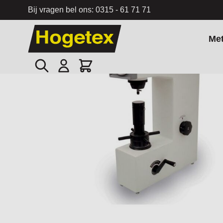
Bij vragen bel ons:
0315 - 61 71 71
Ga naar de inhoud
Me
Zoek
Cart
Home
/
Rockwell Hardheidstester HR-150A