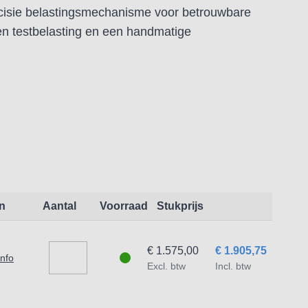
cisie belastingsmechanisme voor betrouwbare
en testbelasting en een handmatige
ontlasten. Vervolgens een directe weergave van
n
Aantal
Voorraad
Stukprijs
haam
€ 1.575,00
€ 1.905,75
info
Excl. btw
Incl. btw
st.)