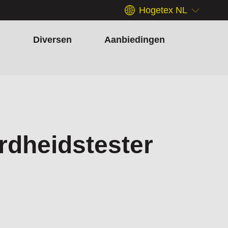
Hogetex NL
h
Diversen
Aanbiedingen
rdheidstester