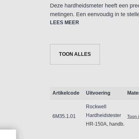
Deze hardheidsmeter heeft een pre
metingen. Een eenvoudig in te stell
testprocedure: belasten, aftellen, 
LEES MEER
Rockwell hardheidswaarde.
Voorbelasting: 98,07N (10kgf)
Testbelasting: 588.4N (60kgf),
TOON ALLES
980.7N (100kgf), 1471N (150kgf).
Tafelverstelling: Handmatig
Belastingsduur: 0 tot 30 sec.
Weergave: klok
Hardheidschalen: HRC, HRB, HRA
Artikelcode
Uitvoering
Mate
Accessoires:
Rockwell
Kegelvormige diamanten indruklic
Hardheidstester
6M35.1.01
Toon 
Stalen kogelvormig indruklichaam
HR-150A, handb.
Vlakke meettafel (3 stuks), V-tafel
Hardheidskaliber HRA, HRB, HRC (3