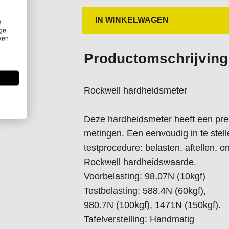
IN WINKELWAGEN
e
ige
iken
Productomschrijving
Rockwell hardheidsmeter
Deze hardheidsmeter heeft een pre
metingen. Een eenvoudig in te stel
testprocedure: belasten, aftellen, 
Rockwell hardheidswaarde.
Voorbelasting: 98,07N (10kgf)
Testbelasting: 588.4N (60kgf),
980.7N (100kgf), 1471N (150kgf).
Tafelverstelling: Handmatig