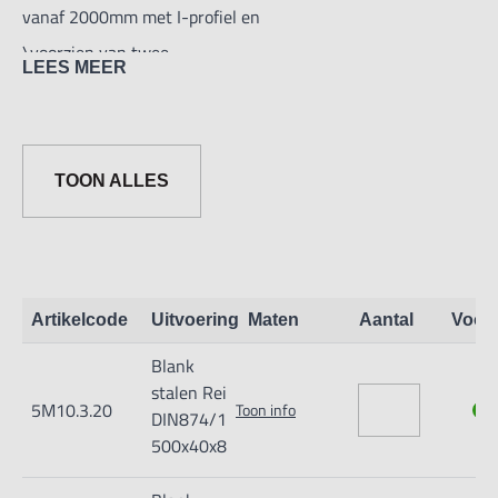
vanaf 2000mm met I-profiel en
\voorzien van twee
LEES MEER
handgreep-sleuven.
Met markering op
zijkant van rei.
TOON ALLES
Artikelcode
Uitvoering
Maten
Aantal
Voor
Blank
stalen Rei
5M10.3.20
Toon info
DIN874/1
500x40x8