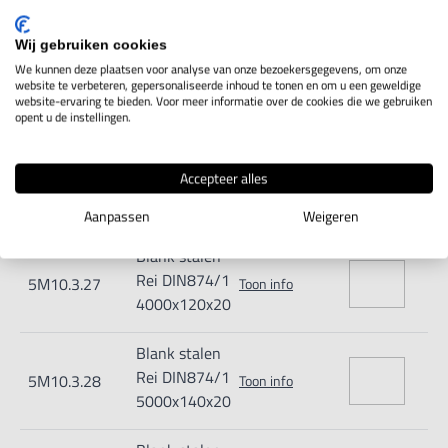
Blank stalen
Wij gebruiken cookies
Rei
We kunnen deze plaatsen voor analyse van onze bezoekersgegevens, om onze
5M10.3.25
Toon info
DIN874/1
website te verbeteren, gepersonaliseerde inhoud te tonen en om u een geweldige
website-ervaring te bieden. Voor meer informatie over de cookies die we gebruiken
2500x80x15
opent u de instellingen.
Blank stalen
Accepteer alles
Rei DIN874/1
5M10.3.26
Toon info
3000x100x16
Aanpassen
Weigeren
Blank stalen
Rei DIN874/1
5M10.3.27
Toon info
4000x120x20
Blank stalen
Rei DIN874/1
5M10.3.28
Toon info
5000x140x20