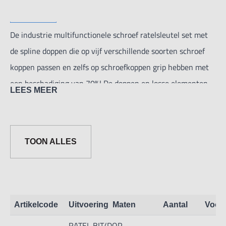
De industrie multifunctionele schroef ratelsleutel set met
de spline doppen die op vijf verschillende soorten schroef
koppen passen en zelfs op schroefkoppen grip hebben met
een beschadiging van 70%! De doppen en losse elementen
LEES MEER
zijn gesmeed uit CrV 50bv30 staal. De bits zijn gesmeed uit
koudwerkstaal AISI S2 met de specifieke eigenschappen
zoals, hoge hardheid, grote taaiheid en drukvastheid en
TOON ALLES
hoge slijtweerstand.
Toepassing: industrie.
Oppervlakte dopen: mat Chroom.
Oppervlakte bits: blank.
Artikelcode
Uitvoering
Maten
Aantal
Voor
Verpakt: kunststof box.
RATEL BIT/DOP