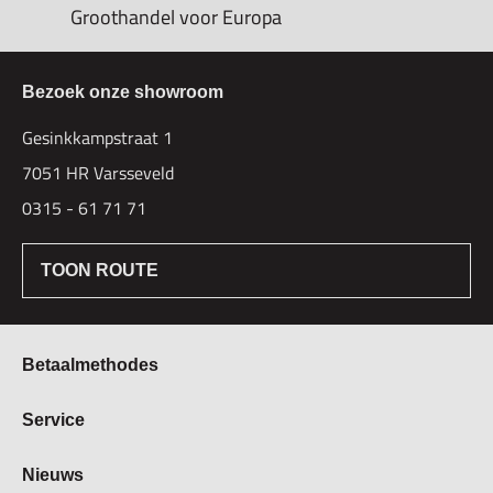
Groothandel voor Europa
Bezoek onze showroom
Gesinkkampstraat 1
7051 HR Varsseveld
0315 - 61 71 71
TOON ROUTE
Betaalmethodes
Bestellen & Betalen
Service
Retourbeleid
Over Hogetex
Nieuws
Contract herroepen