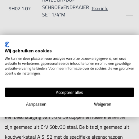
Garantie: op materiaal en of productie fouten.
SCHROEVENDRAAIER
9H02.1.07
Toon info
Afmetingen, zie tekening
SET 1/4”M
IN WINKELWAGEN
Wij gebruiken cookies
We kunnen deze plaatsen voor analyse van onze bezoekersgegevens, om onze
website te verbeteren, gepersonaliseerde inhoud te tonen en om u een geweldige
website-ervaring te bieden. Voor meer informatie over de cookies die we gebruiken
Productomschrijving
opent u de instellingen.
De industrie multifunctionele schroef ratelsleutel set met de
Accepteer alles
spline doppen die op vijf verschillende soorten schroef
Aanpassen
Weigeren
koppen passen en zelfs op schroefkoppen grip hebben met
een beschadiging van 70%! De doppen en losse elementen
zijn gesmeed uit CrV 50bv30 staal. De bits zijn gesmeed uit
koudwerkstaal AISI S2 met de specifieke eigenschappen