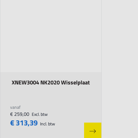
The price depends on the options chosen on the product page
XNEW3004 NK2020 Wisselplaat
vanaf
€ 259,00
Excl. btw
€ 313,39
Incl. btw