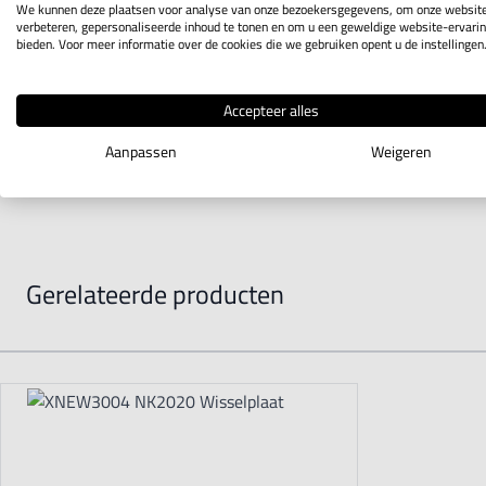
We kunnen deze plaatsen voor analyse van onze bezoekersgegevens, om onze website
verbeteren, gepersonaliseerde inhoud te tonen en om u een geweldige website-ervarin
bieden. Voor meer informatie over de cookies die we gebruiken opent u de instellingen
Accepteer alles
Aanpassen
Weigeren
Gerelateerde producten
Navigating through the elements of the carousel is possible using t
Press to skip carousel