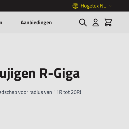
Hogetex NL
Zoek
Cart
n
Aanbiedingen
ujigen R-Giga
edschap voor radius van 11R tot 20R!