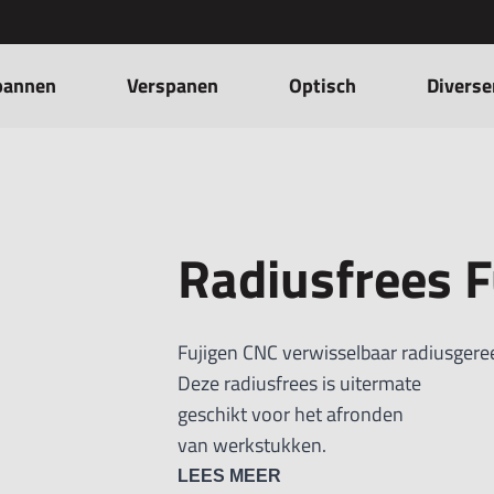
pannen
Verspanen
Optisch
Diverse
Radiusfrees F
Fujigen CNC verwisselbaar radiusgere
Deze radiusfrees is uitermate
geschikt voor het afronden
van werkstukken.
De wisselplaat is er met een
LEES MEER