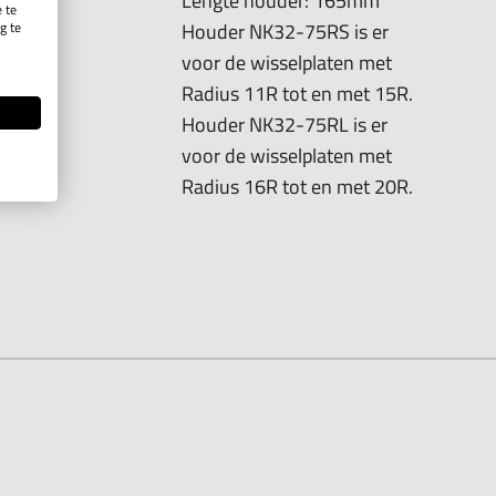
Lengte houder: 165mm
 te
g te
Houder NK32-75RS is er
.
voor de wisselplaten met
Radius 11R tot en met 15R.
Houder NK32-75RL is er
voor de wisselplaten met
Radius 16R tot en met 20R.
he tab key. You can skip the carousel or go straight to carousel na