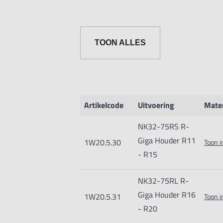
radius van 11R t/m 20R.
TOON ALLES
Schacht houder: 32mm
Lengte houder: 165mm
Houder NK32-75RS is er
voor de wisselplaten met
Radius 11R tot en met 15R.
Artikelcode
Uitvoering
Mate
Houder NK32-75RL is er
NK32-75RS R-
voor de wisselplaten met
Giga Houder R11
1W20.5.30
Toon i
Radius 16R tot en met 20R.
- R15
NK32-75RL R-
Giga Houder R16
1W20.5.31
Toon i
- R20