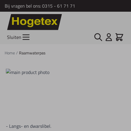
Bij vragen bel ons:
0315 - 61 71 71
Ga naar de inhoud
Zoek
Cart
Sluiten
Home
/
Raamwaterpas
- Langs- en dwarslibel.