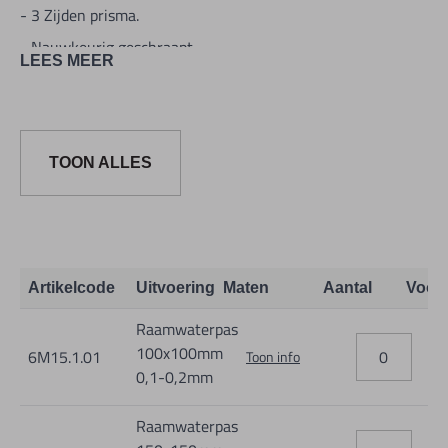
- 3 Zijden prisma.
- Nauwkeurig geschraapt.
LEES MEER
- Aleesnauwkeurigheid per 1000 mm.
TOON ALLES
Artikelcode
Uitvoering
Maten
Aantal
Voor
Raamwaterpas
100x100mm
6M15.1.01
Toon info
0,1-0,2mm
Raamwaterpas