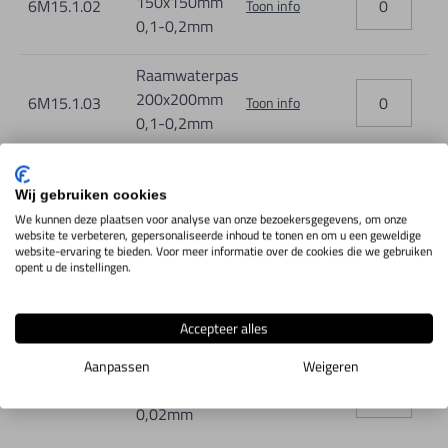
150x150mm
6M15.1.02
Toon info
0,1-0,2mm
Raamwaterpas
200x200mm
6M15.1.03
Toon info
0,1-0,2mm
Raamwaterpas
150x150mm
Wij gebruiken cookies
6M15.2.02
Toon info
0,02mm
We kunnen deze plaatsen voor analyse van onze bezoekersgegevens, om onze
website te verbeteren, gepersonaliseerde inhoud te tonen en om u een geweldige
website-ervaring te bieden. Voor meer informatie over de cookies die we gebruiken
Raamwaterpas
opent u de instellingen.
200x200mm
6M15.2.03
Toon info
0,02mm
Accepteer alles
Raamwaterpas
Aanpassen
Weigeren
250x250mm
6M15.2.04
Toon info
0,02mm