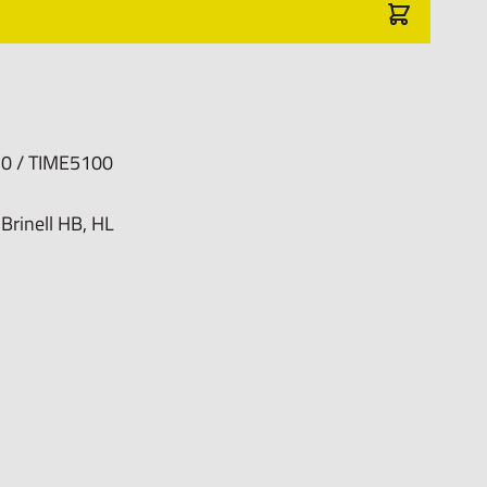
een zwart hardkunststoffen koffer inclusief
t en een Nederlandse handleiding.
70 / TIME5100
Brinell HB, HL