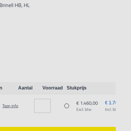
Brinell HB, HL
n
Aantal
Voorraad
Stukprijs
€ 1.460,00
€ 1.766,60
Toon info
Excl. btw
Incl. btw
tie.
sen als componenten en installaties.