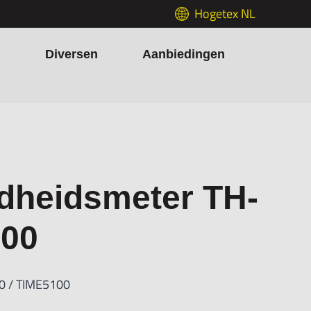
Hogetex NL
h
Diversen
Aanbiedingen
rdheidsmeter TH-
100
0 / TIME5100