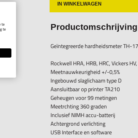
IN WINKELWAGEN
De hardheidstester wordt geleverd in 
calibreer-testblok, een oplaadapparaa
 te
Productomschrijving
g te
.
Geïntegreerde hardheidsmeter TH-1
Rockwell HRA, HRB, HRC, Vickers HV, 
Meetnauwkeurigheid +/-0,5%
Ingebouwd slaglichaam type D
Aansluitbaar op printer TA210
Geheugen voor 99 metingen
Meetrchting 360 graden
Inclusief NIMH accu-batterij
Achtergrond verlichting
USB Interface en software