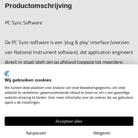
codes nodig, zodat engineers meer productieve tijd
Productomschrijving
overhouden om zich te concentreren op hun
PC Sync Software
kernactiviteiten. De sensor modules en software bieden een
uitgebreide oplossing voor uiteenlopende toepassingen,
De PC Sync-software is een 'plug & play' interface (voorzien
bijvoorbeeld operationele veiligheid en controle voor zwaar
van National Instrument software), dat application engineers
beladen voertuigen, offshore platform tilt, heavy-lifting
direct in staat stelt om op afstand toegang tot meerdere
kraan, precisie-machines, controle op test-en
sensor modules te krijgen via USB-kabel / RS232 / RS485 /
meetapparatuur op onderzoek- en onderwijsgebied.
Wij gebruiken cookies
draadloze Bluetooth-connectiviteit voor het 2D- nivelleren,
We kunnen deze plaatsen voor analyse van onze bezoekersgegevens, om onze
hellingshoek monitoring, uitlijning - en trillingsmetingen.
VOORDELEN:
website te verbeteren, gepersonaliseerde inhoud te tonen en om u een geweldige
website-ervaring te bieden. Voor meer informatie over de cookies die we gebruiken
opent u de instellingen.
De gebruiker kan moeiteloos parameters instellen om sensor
• Programmeerbare relaisuitgangen
modules van verre afstand te regelen voor real-time
Accepteer alles
• Weergave van de meetwaarden in twee-assige numerieke
monitoring, data-acquisitie en logging doeleinden. De Control
en grafische digitale Bull's Eye.
Aanpassen
Weigeren