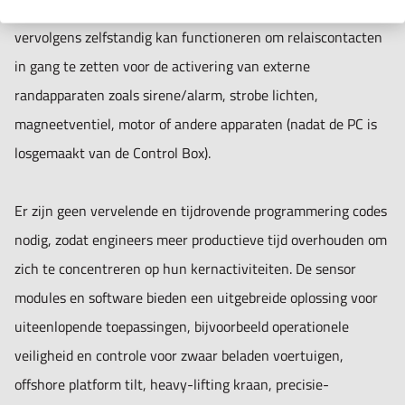
Box kan worden aangesloten op externe randapparatuur dat
• Real-time meetwaarden display & gebruikersvriendelijke
vervolgens zelfstandig kan functioneren om relaiscontacten
interface.
in gang te zetten voor de activering van externe
• Geavanceerde functies voor het meten op afstand en data
randapparaten zoals sirene/alarm, strobe lichten,
logging.
magneetventiel, motor of andere apparaten (nadat de PC is
• Stel parameters in om gegevens vast te leggen en stel
losgemaakt van de Control Box).
relaisuitgangen in om externe randapparatuur aan te
sturen.
Er zijn geen vervelende en tijdrovende programmering codes
• Software ondersteuning en firmware-updates.
nodig, zodat engineers meer productieve tijd overhouden om
zich te concentreren op hun kernactiviteiten. De sensor
modules en software bieden een uitgebreide oplossing voor
uiteenlopende toepassingen, bijvoorbeeld operationele
veiligheid en controle voor zwaar beladen voertuigen,
offshore platform tilt, heavy-lifting kraan, precisie-