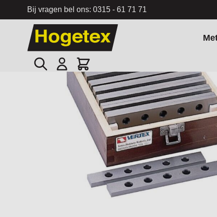
Bij vragen bel ons:
0315 - 61 71 71
Ga naar de inhoud
Me
Zoek
Cart
Home
/
Parallelvlakstukkenset VP-064