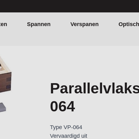
ten
Spannen
Verspanen
Optisc
Parallelvlak
064
Type VP-064
Vervaardigd uit