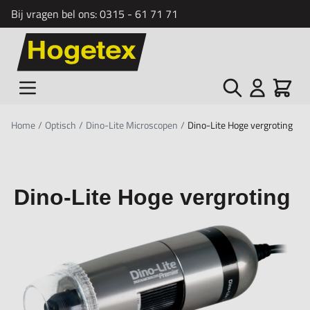
Bij vragen bel ons:
0315 - 61 71 71
Ga naar de inhoud
Zoek
Cart
Home
/
Optisch
/
Dino-Lite Microscopen
/
Dino-Lite Hoge vergroting
Dino-Lite Hoge vergroting