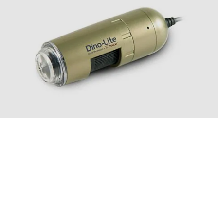
The price depends on the options chosen on the product page
Digitale PC-Microscoop Dino-Lite Pro
AM4113T5
vanaf