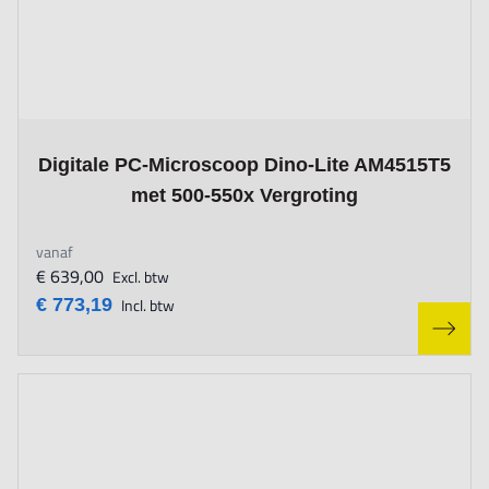
The price depends on the options chosen on the product page
Digitale PC-Microscoop Dino-Lite AM4515T5
met 500-550x Vergroting
vanaf
€ 639,00
Excl. btw
€ 773,19
Incl. btw