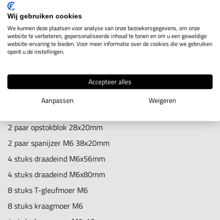
IN WINKELWAGEN
Wij gebruiken cookies
We kunnen deze plaatsen voor analyse van onze bezoekersgegevens, om onze
website te verbeteren, gepersonaliseerde inhoud te tonen en om u een geweldige
website-ervaring te bieden. Voor meer informatie over de cookies die we gebruiken
opent u de instellingen.
Productomschrijving
36-delige opspanset voor M6 van SOBA.
Accepteer alles
Aanpassen
Weigeren
Inhoud:
2 paar opstokblok 28x20mm
2 paar spanijzer M6 38x20mm
4 stuks draadeind M6x56mm
4 stuks draadeind M6x80mm
8 stuks T-gleufmoer M6
8 stuks kraagmoer M6