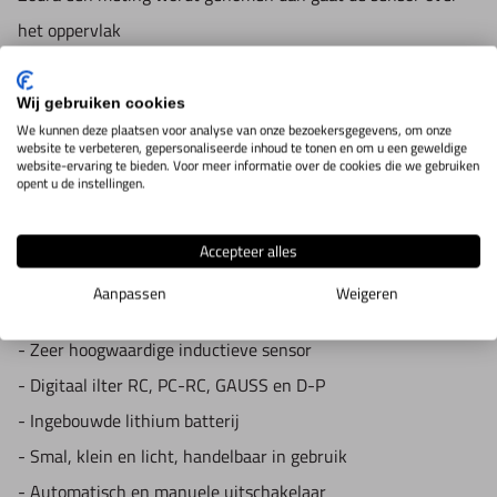
0,001um bij meting <10um
het oppervlak
0,01um bij meting 10um<meting<100um
van het werkstuk door een geautomatiseerde aandrijving. De
0,1um bij meting >100um
sensor
Wij gebruiken cookies
Sensor:Radius van sensor 5um, diamand, meetkracht 4mN,
We kunnen deze plaatsen voor analyse van onze bezoekersgegevens, om onze
constanteert dan de ruwheid van het werkstuk door een
website te verbeteren, gepersonaliseerde inhoud te tonen en om u een geweldige
hoek sensor 90°, radius of sensorhouder 48mm
website-ervaring te bieden. Voor meer informatie over de cookies die we gebruiken
inductief meetsysteem.
opent u de instellingen.
Maximum bereik aandrijving 17,5mm
Cut-off lengte: 0,25mm/0,8mm/2,5mm
- Erg eenvoudig in gebruik
Accepteer alles
Evaluatie lengte 1~5 cut-off
- Aflezing van parameters Ra, Rz, Rq en Rt.
Aanpassen
Weigeren
Werktemperatuur: 0~50°, vochtigheid <80%
- Geheugen voor 7 groepen van metingen
Afmetingen 140x57x48mm
- Zeer hoogwaardige inductieve sensor
Gewicht: 420gram
- Digitaal ilter RC, PC-RC, GAUSS en D-P
- Ingebouwde lithium batterij
- Smal, klein en licht, handelbaar in gebruik
- Automatisch en manuele uitschakelaar