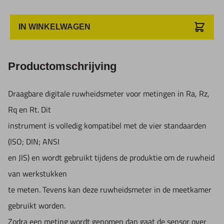
- Aflezing van parameters Ra, Rz, Rq en Rt.
- Geheugen voor 7 groepen van metingen
IN WINKELWAGEN
- Zeer hoogwaardige inductieve sensor
- Digitaal ilter RC, PC-RC, GAUSS en D-P
Productomschrijving
- Ingebouwde lithium batterij
- Smal, klein en licht, handelbaar in gebruik
Draagbare digitale ruwheidsmeter voor metingen in Ra, Rz,
- Automatisch en manuele uitschakelaar
Rq en Rt. Dit
(na 5 minuten schakelt het apparaat zichzelf uit)
instrument is volledig kompatibel met de vier standaarden
- LCD, 4 cijferig, 10mm hoog, met blauwe
(ISO; DIN; ANSI
achtergrondverlichting
en JIS) en wordt gebruikt tijdens de produktie om de ruwheid
- Meetbereik:
van werkstukken
Ra, Rq: 0,005-16um / 0.020-629.9 uimch
te meten. Tevens kan deze ruwheidsmeter in de meetkamer
Rz, Rt: 0,02-160um / 0.780-6299 uinch
gebruikt worden.
- Resolutie:
Zodra een meting wordt genomen dan gaat de sensor over