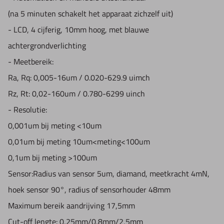
(na 5 minuten schakelt het apparaat zichzelf uit)
- LCD, 4 cijferig, 10mm hoog, met blauwe
achtergrondverlichting
- Meetbereik:
Ra, Rq: 0,005-16um / 0.020-629.9 uimch
Rz, Rt: 0,02-160um / 0.780-6299 uinch
- Resolutie:
0,001um bij meting <10um
0,01um bij meting 10um<meting<100um
0,1um bij meting >100um
Sensor:Radius van sensor 5um, diamand, meetkracht 4mN,
hoek sensor 90°, radius of sensorhouder 48mm
Maximum bereik aandrijving 17,5mm
Cut-off lengte: 0,25mm/0,8mm/2,5mm