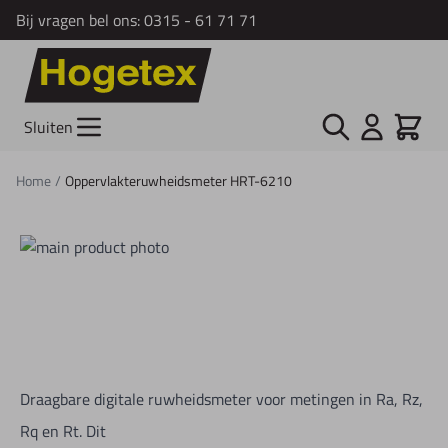
Bij vragen bel ons:
0315 - 61 71 71
Ga naar de inhoud
Zoek
Cart
Sluiten
Home
/
Oppervlakteruwheidsmeter HRT-6210
Draagbare digitale ruwheidsmeter voor metingen in Ra, Rz,
Rq en Rt. Dit