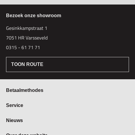
Bezoek onze showroom
Gesinkkampstraat 1
7051 HR Varsseveld
0315 - 61 71 71
TOON ROUTE
Betaalmethodes
Bestellen & Betalen
Service
Retourbeleid
Over Hogetex
Nieuws
Contract herroepen
Showroom
Levertijden
Beurzen