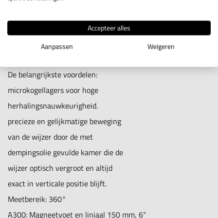
Voldoet aan de hoogste eisen op technisch gebied. Het
gebruiksvriendelijke ontwerp met de meest absolute
Accepteer alles
meetnauwkeurigheid maakt deze hoekmeter tot een stuk
Aanpassen
Weigeren
gereedschap van een goede prijs/kwaliteit verhouding.
De belangrijkste voordelen:
microkogellagers voor hoge
herhalingsnauwkeurigheid.
precieze en gelijkmatige beweging
van de wijzer door de met
dempingsolie gevulde kamer die de
wijzer optisch vergroot en altijd
exact in verticale positie blijft.
Meetbereik: 360°
A300:
Magneetvoet en liniaal 150 mm, 6“