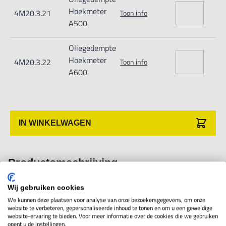
exact in verticale positie blijft.
Hoekmeter
4M20.3.21
Toon info
Meetbereik: 360°
A500
A300:
Magneetvoet en liniaal 150 mm, 6“
Oliegedempte
Kunststof huis ABS 63x75x15mm
Hoekmeter
4M20.3.22
Toon info
Nauwkeurigheid: 0,1°
A600
A500:
Magneetvoet, Metalen huis 75x90x15mm
Nauwkeurigheid: 0,08°
A600:
Magneetvoet, metalen huis
IN WINKELWAGEN
140x130x20mm,
Nauwkeurigheid: 0,05°
Productomschrijving
Wij gebruiken cookies
Lichtgewicht en duurzame hoekmeter voor vele doeleinden
We kunnen deze plaatsen voor analyse van onze bezoekersgegevens, om onze
geschikt. Zie de verschillende afbeeldingen. Bekroond met de
website te verbeteren, gepersonaliseerde inhoud te tonen en om u een geweldige
website-ervaring te bieden. Voor meer informatie over de cookies die we gebruiken
internationale prijs ‘Good product’ in Geneve Zwitserland.
opent u de instellingen.