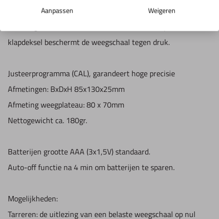
Aanpassen
Weigeren
Zakweegschaal beschermd in hardcase met klapdeksel. Deze
klapdeksel beschermt de weegschaal tegen druk.
Justeerprogramma (CAL), garandeert hoge precisie
Afmetingen: BxDxH 85x130x25mm
Afmeting weegplateau: 80 x 70mm
Nettogewicht ca. 180gr.
Batterijen grootte AAA (3x1,5V) standaard.
Auto-off functie na 4 min om batterijen te sparen.
Mogelijkheden:
Tarreren: de uitlezing van een belaste weegschaal op nul