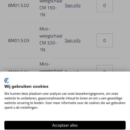
weegschaal
8M01.5.02
Toon info
CM 150-
1N
Mini-
weegschaal
8M01.5.03
Toon info
CM 320-
1N
Mini-
weegschaal
8M01.5.04
Toon info
CM 1K1N
Wij gebruiken cookies
We kunnen deze plaatsen voor analyse van onze bezoekersgegevens, om onze
website te verbeteren, gepersonaliseerde inhoud te tonen en om u een geweldige
website-ervaring te bieden. Voor meer informatie over de cookies die we gebruiken
IN WINKELWAGEN
opent u de instellingen.
Accepteer alles
Productomschrijving