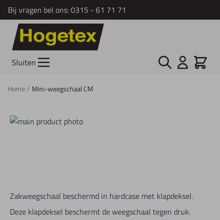
Bij vragen bel ons:
0315 - 61 71 71
Ga naar de inhoud
Zoek
Cart
Sluiten
Home
/
Mini-weegschaal CM
Zakweegschaal beschermd in hardcase met klapdeksel.
Deze klapdeksel beschermt de weegschaal tegen druk.