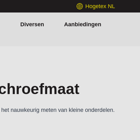
Hogetex NL
h
Diversen
Aanbiedingen
schroefmaat
r het nauwkeurig meten van kleine onderdelen.