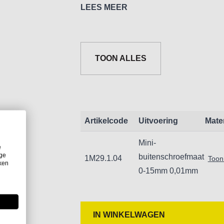
LEES MEER
Met ratel en borgschroef
TOON ALLES
Artikelcode
Uitvoering
Mate
Mini-
e
ige
buitenschroefmaat
1M29.1.04
Toon 
iken
0-15mm 0,01mm
IN WINKELWAGEN