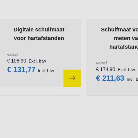
The price depends on the options chosen on the product pa
The price depends 
Digitale schuifmaat
Schuifmaat vo
voor hartafstanden
meten v
hartafstan
vanaf
€ 108,90
Excl. btw
vanaf
€ 131,77
€ 174,90
Excl. btw
Incl. btw
€ 211,63
Incl. 