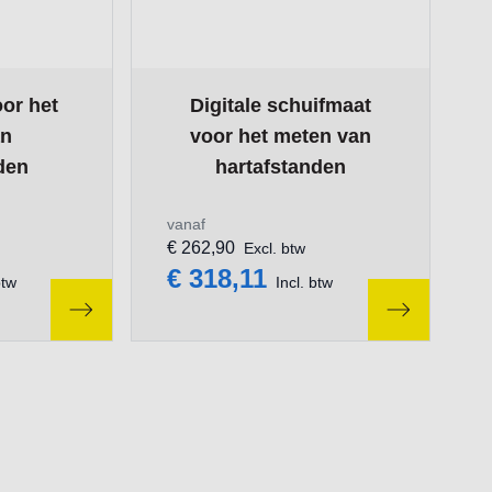
ge
on the options chosen on the product page
The price depends on the options chosen
or het
Digitale schuifmaat
an
voor het meten van
den
hartafstanden
vanaf
€ 262,90
Excl. btw
€ 318,11
btw
Incl. btw