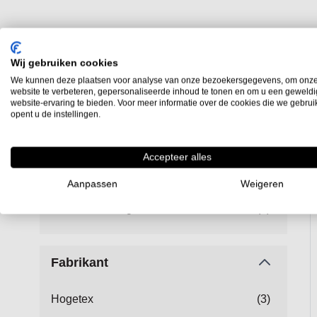
Wij gebruiken cookies
We kunnen deze plaatsen voor analyse van onze bezoekersgegevens, om onz
website te verbeteren, gepersonaliseerde inhoud te tonen en om u een geweld
website-ervaring te bieden. Voor meer informatie over de cookies die we gebru
Filter op
opent u de instellingen.
3
Stukprijs
Accepteer alles
Aanpassen
Weigeren
€ 100,00
-
€ 199,99
(2)
€ 200,00
en hoger
(1)
Fabrikant
Hogetex
(3)