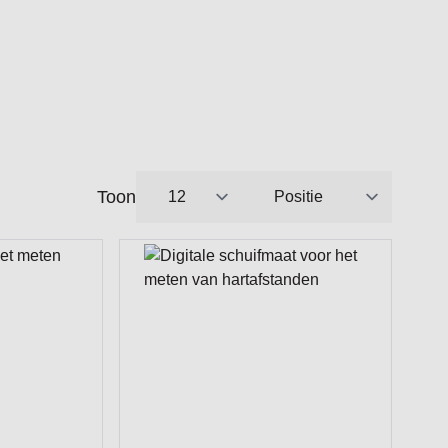
Toon
per pagina
Sorteer op