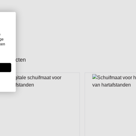
e
ige
iken
producten