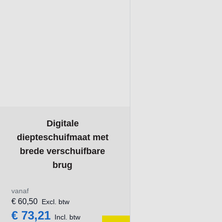
The price depends on the options chosen on the product pa
Digitale
diepteschuifmaat met
brede verschuifbare
brug
vanaf
€ 60,50
Excl. btw
€ 73,21
Incl. btw