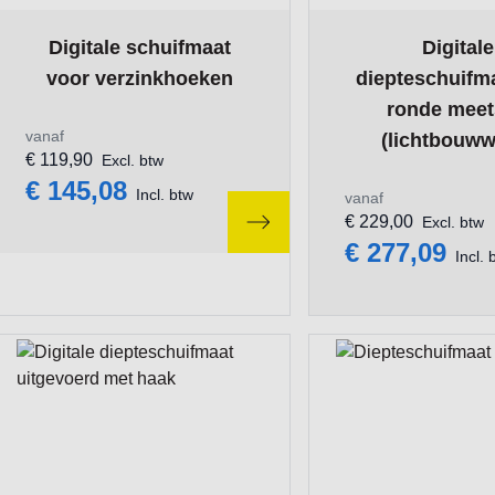
The price depends on the options chosen on the product pa
The price depends 
Digitale schuifmaat
Digitale
voor verzinkhoeken
diepteschuifm
ronde meets
vanaf
(lichtbouww
€ 119,90
Excl. btw
€ 145,08
Incl. btw
vanaf
€ 229,00
Excl. btw
€ 277,09
Incl. 