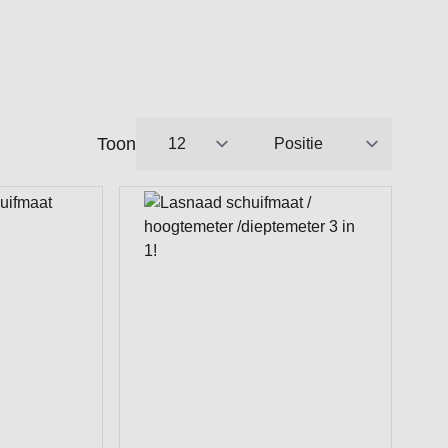
Toon
per pagina
Sorteer op