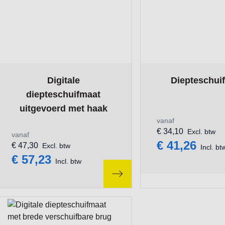
The price depends on the options chosen on the product pa
The price depends 
Digitale
Diepteschui
diepteschuifmaat
uitgevoerd met haak
vanaf
€ 34,10
Excl. btw
vanaf
€ 41,26
€ 47,30
Excl. btw
Incl. bt
€ 57,23
Incl. btw