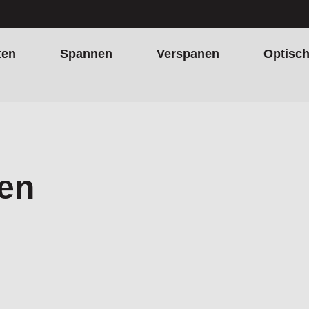
ten
Spannen
Verspanen
Optisc
ten