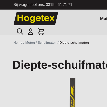
Bij vragen bel ons:
0315 - 61 71 71
Ga naar de inhoud
Me
Zoek
Cart
Home
/
Meten
/
Schuifmaten
/
Diepte-schuifmaten
Diepte-schuifma