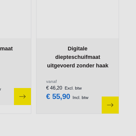
ge
on the options chosen on the product page
The price depends on the options chosen
fmaat
Digitale
diepteschuifmaat
uitgevoerd zonder haak
vanaf
€ 46,20
Excl. btw
w
€ 55,90
Incl. btw