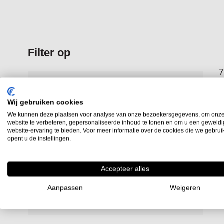
Filter op
7
Stukprijs
Wij gebruiken cookies
€ 0,00
-
€ 99,99
(5)
We kunnen deze plaatsen voor analyse van onze bezoekersgegevens, om onz
€ 100,00
-
€ 199,99
(1)
website te verbeteren, gepersonaliseerde inhoud te tonen en om u een geweld
website-ervaring te bieden. Voor meer informatie over de cookies die we gebru
€ 200,00
en hoger
(1)
opent u de instellingen.
Accepteer alles
Fabrikant
Aanpassen
Weigeren
Hogetex
(6)