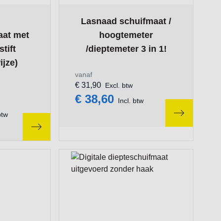
ge
on the options chosen on the product page
The price depends on the options chosen
Lasnaad schuifmaat /
aat met
hoogtemeter
tift
/dieptemeter 3 in 1!
ijze)
vanaf
€ 31,90
Excl. btw
€ 38,60
Incl. btw
btw