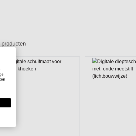
producten
e
ige
iken