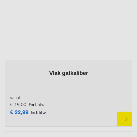
The price depends on the options chosen on the product page
Vlak gatkaliber
vanaf
€ 19,00
Excl. btw
€ 22,99
Incl. btw